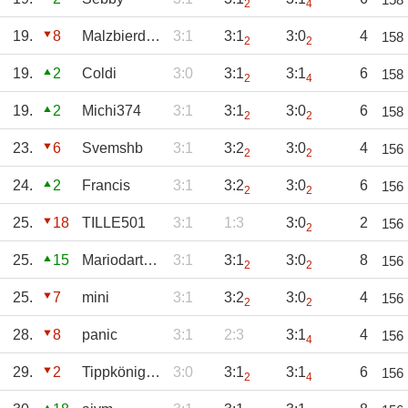
2
4
19.
8
Malzbierdynamo
3:1
3:1
3:0
4
158
2
2
19.
2
Coldi
3:0
3:1
3:1
6
158
2
4
19.
2
Michi374
3:1
3:1
3:0
6
158
2
2
23.
6
Svemshb
3:1
3:2
3:0
4
156
2
2
24.
2
Francis
3:1
3:2
3:0
6
156
2
2
25.
18
TILLE501
3:1
1:3
3:0
2
156
2
25.
15
Mariodart_64
3:1
3:1
3:0
8
156
2
2
25.
7
mini
3:1
3:2
3:0
4
156
2
2
28.
8
panic
3:1
2:3
3:1
4
156
4
29.
2
Tippkönig24.de
3:0
3:1
3:1
6
156
2
4