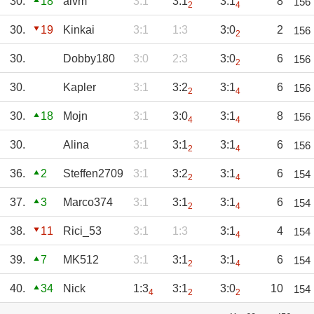
30.
18
aivm
3:1
3:1
3:1
8
156
2
4
30.
19
Kinkai
3:1
1:3
3:0
2
156
2
30.
Dobby180
3:0
2:3
3:0
6
156
2
30.
Kapler
3:1
3:2
3:1
6
156
2
4
30.
18
Mojn
3:1
3:0
3:1
8
156
4
4
30.
Alina
3:1
3:1
3:1
6
156
2
4
36.
2
Steffen2709
3:1
3:2
3:1
6
154
2
4
37.
3
Marco374
3:1
3:1
3:1
6
154
2
4
38.
11
Rici_53
3:1
1:3
3:1
4
154
4
39.
7
MK512
3:1
3:1
3:1
6
154
2
4
40.
34
Nick
1:3
3:1
3:0
10
154
4
2
2