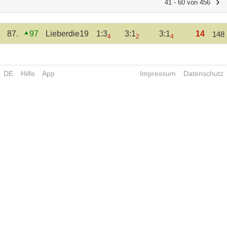
41 - 60 von 456
87.
97
Lieberdie19
1:3
3:1
3:1
14
148
4
2
4
DE
Hilfe
App
Impressum
Datenschutz