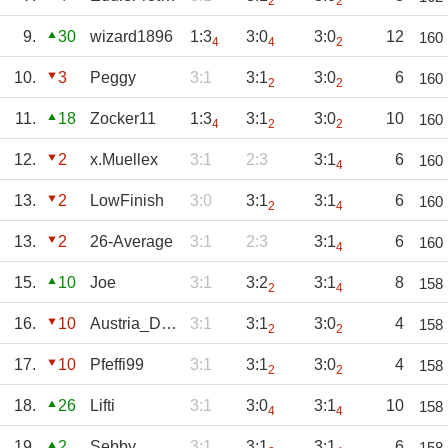
2
2
9.
30
wizard1896
1:3
3:0
3:0
12
160
4
4
2
10.
3
Peggy
3:1
3:1
3:0
6
160
2
2
11.
18
Zocker11
1:3
3:1
3:0
10
160
4
2
2
12.
2
x.Muellex
3:1
2:3
3:1
6
160
4
13.
2
LowFinish
3:0
3:1
3:1
6
160
2
4
13.
2
26-Average
3:1
2:3
3:1
6
160
4
15.
10
Joe
3:1
3:2
3:1
8
158
2
4
16.
10
Austria_Darts
3:1
3:1
3:0
4
158
2
2
17.
10
Pfeffi99
3:1
3:1
3:0
4
158
2
2
18.
26
Lifti
3:1
3:0
3:1
10
158
4
4
19.
2
Sebby
3:1
3:1
3:1
6
158