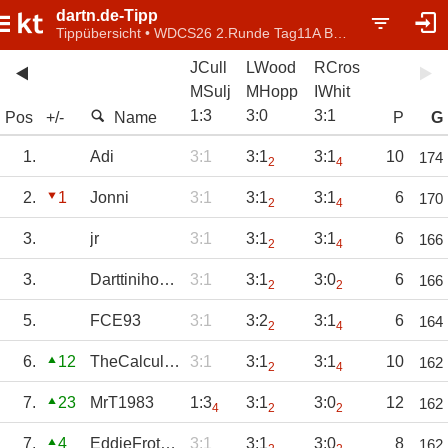
dartn.de-Tipp
Tippübersicht • WDCS26 2.Runde Tag11A Bo5Sets
JCull
LWood
RCros
MSulj
MHopp
IWhit
1
:
3
3
:
0
3
:
1
Pos
+/-
Name
P
G
1.
Adi
3:1
3:1
3:1
10
174
2
4
2.
1
Jonni
3:1
3:1
3:1
6
170
2
4
3.
jr
3:1
3:1
3:1
6
166
2
4
3.
Darttiniho501
3:1
3:1
3:0
6
166
2
2
5.
FCE93
3:1
3:2
3:1
6
164
2
4
6.
12
TheCalculator
3:1
3:1
3:1
10
162
2
4
7.
23
MrT1983
1:3
3:1
3:0
12
162
4
2
2
7.
4
EddieFrotzke
3:1
3:1
3:0
8
162