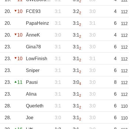
2
20.
10
FCE93
3:1
3:2
3:0
4
112
2
20.
PapaHeinz
3:1
3:1
3:1
6
112
2
20.
10
ÄnneK
3:0
3:1
3:0
4
112
2
23.
Gina78
3:1
3:1
3:0
6
112
2
23.
10
LowFinish
3:1
3:1
3:1
4
112
2
23.
Sniper
3:1
3:1
3:0
6
112
2
23.
11
Pausi
3:1
3:0
3:0
8
112
4
23.
Alina
3:1
3:1
3:0
6
112
2
28.
Querleth
3:1
3:1
3:0
6
110
2
28.
Joe
3:0
3:1
3:0
6
110
2