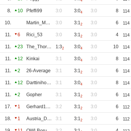
4
8.
10
Pfeffi99
3:0
3:0
3:0
8
114
4
10.
Martin_Meschede
3:0
3:1
3:0
6
114
2
11.
6
Rici_53
3:0
3:1
3:0
4
114
2
11.
23
The_Thorn180
1:3
3:0
3:0
10
114
2
4
11.
12
Kinkai
3:1
3:0
3:0
8
114
4
11.
2
26-Average
3:1
3:1
3:0
6
114
2
11.
12
Darttiniho501
3:1
3:0
3:0
8
114
4
11.
2
Gopher
3:1
3:1
3:0
6
114
2
17.
1
Gerhard1968
3:2
3:1
3:0
6
112
2
18.
1
Austria_Darts
3:1
3:1
3:0
6
112
2
19.
11
OWLBorusse
3:2
3:1
3:0
4
112