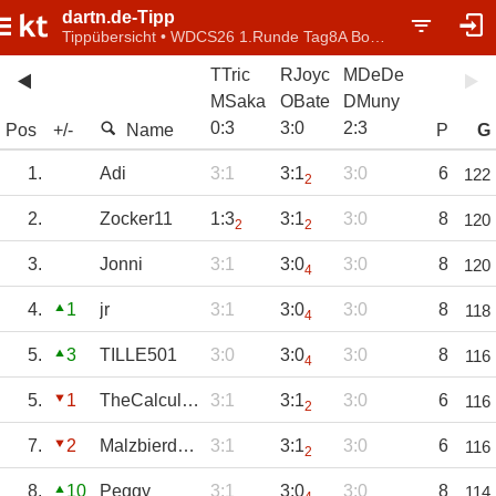
dartn.de-Tipp
Tippübersicht • WDCS26 1.Runde Tag8A Bo5Sets
TTric
RJoyc
MDeDe
MSaka
OBate
DMuny
0
:
3
3
:
0
2
:
3
Pos
+/-
Name
P
G
1.
Adi
3:1
3:1
3:0
6
122
2
2.
Zocker11
1:3
3:1
3:0
8
120
2
2
3.
Jonni
3:1
3:0
3:0
8
120
4
4.
1
jr
3:1
3:0
3:0
8
118
4
5.
3
TILLE501
3:0
3:0
3:0
8
116
4
5.
1
TheCalculator
3:1
3:1
3:0
6
116
2
7.
2
Malzbierdynamo
3:1
3:1
3:0
6
116
2
8.
10
Peggy
3:1
3:0
3:0
8
114