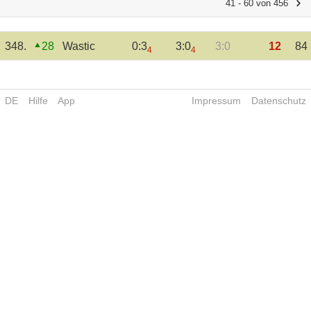
41 - 60 von 456
348.
28
Wastic
0:3
3:0
3:0
12
84
4
4
DE
Hilfe
App
Impressum
Datenschutz