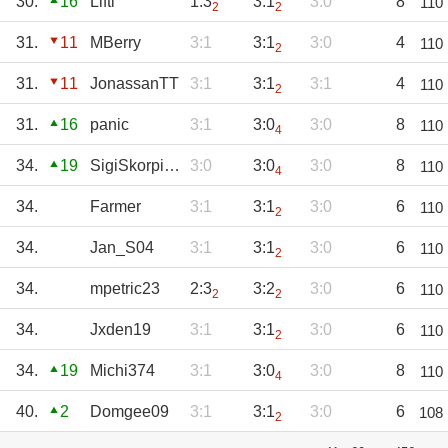
30.
16
Lifti
1:3
3:1
3:0
8
110
2
2
31.
11
MBerry
3:1
3:1
3:0
4
110
2
31.
11
JonassanTT
3:1
3:1
3:1
4
110
2
31.
16
panic
3:1
3:0
3:0
8
110
4
34.
19
SigiSkorpion
3:0
3:0
3:0
8
110
4
34.
Farmer
3:1
3:1
3:0
6
110
2
34.
Jan_S04
3:1
3:1
3:0
6
110
2
34.
mpetric23
2:3
3:2
3:0
6
110
2
2
34.
Jxden19
3:1
3:1
3:0
6
110
2
34.
19
Michi374
3:1
3:0
3:0
8
110
4
40.
2
Domgee09
3:1
3:1
3:0
6
108
2