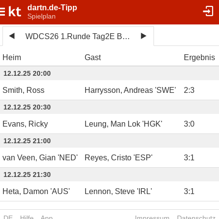
dartn.de-Tipp
Spielplan
WDCS26 1.Runde Tag2E Bo5Sets
Heim
Gast
Ergebnis
12.12.25 20:00
Smith, Ross
Harrysson, Andreas 'SWE'
2
:
3
12.12.25 20:30
Evans, Ricky
Leung, Man Lok 'HGK'
3
:
0
12.12.25 21:00
van Veen, Gian 'NED'
Reyes, Cristo 'ESP'
3
:
1
12.12.25 21:30
Heta, Damon 'AUS'
Lennon, Steve 'IRL'
3
:
1
DE
Hilfe
App
Impressum
Datenschutz