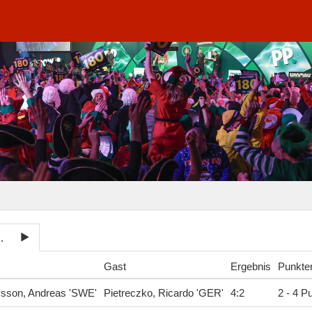
14E Bo7Sets
Gast
Ergebnis
Punkte
ysson, Andreas 'SWE'
Pietreczko, Ricardo 'GER'
4
:
2
2 - 4 P