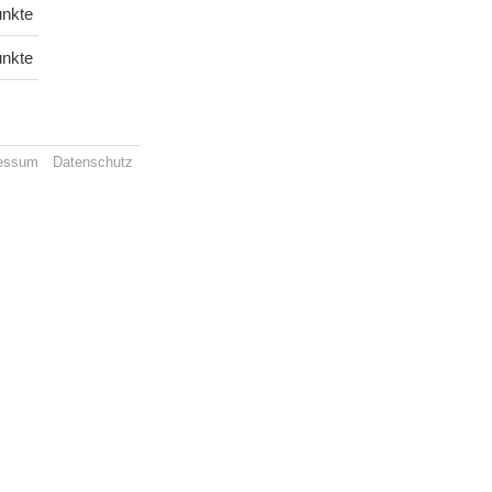
unkte
unkte
essum
Datenschutz