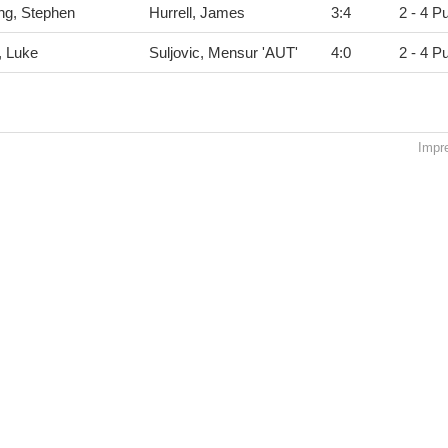
ng, Stephen
Hurrell, James
3
:
4
2 - 4 P
r, Luke
Suljovic, Mensur 'AUT'
4
:
0
2 - 4 P
Impr