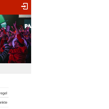
regel
unkte