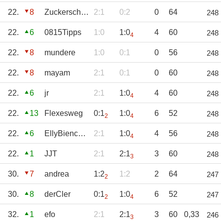
22.
8
Zuckerschnute
2:1
0:2
0
64
248
22.
6
0815Tipps
1:0
1:0
4
60
248
4
22.
8
mundere
1:0
0:1
0
56
248
22.
8
mayam
2:1
0:1
0
60
248
22.
6
jr
2:1
1:0
4
60
248
4
22.
13
Flexesweg
0:1
1:0
6
52
248
2
4
22.
6
EllyBienchen
2:1
1:0
4
56
248
4
22.
1
JJT
2:1
2:1
3
60
248
3
30.
7
andrea
1:2
1:2
2
64
247
2
30.
8
derCler
0:1
1:0
6
52
247
2
4
32.
1
efo
2:1
2:1
3
60
0,33
246
3