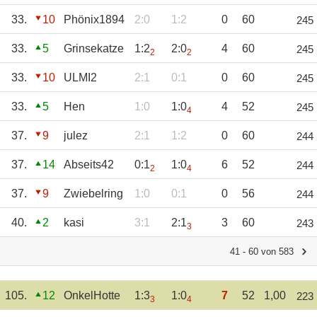
33.
10
Phönix1894
2:0
1:2
0
60
245
33.
5
Grinsekatze
1:2
2:0
4
60
245
2
2
33.
10
ULMI2
2:1
0:1
0
60
245
33.
5
Hen
1:0
1:0
4
52
245
4
37.
9
julez
2:1
1:2
0
60
244
37.
14
Abseits42
0:1
1:0
6
52
244
2
4
37.
9
Zwiebelring
1:0
0:1
0
56
244
40.
2
kasi
3:1
2:1
3
60
243
3
41 - 60 von 583
105.
12
OnkelHotte
1:3
1:0
7
52
1,00
223
3
4