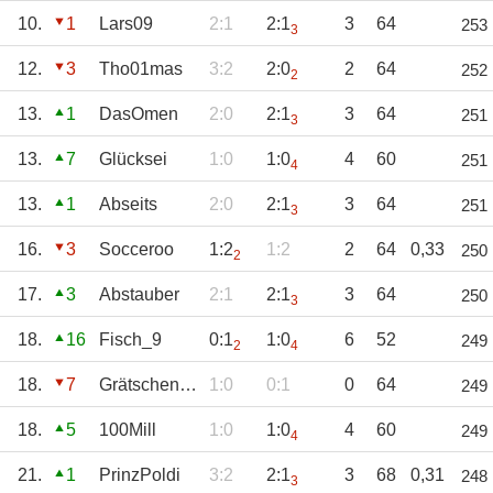
10.
1
Lars09
2:1
2:1
3
64
253
3
12.
3
Tho01mas
3:2
2:0
2
64
252
2
13.
1
DasOmen
2:0
2:1
3
64
251
3
13.
7
Glücksei
1:0
1:0
4
60
251
4
13.
1
Abseits
2:0
2:1
3
64
251
3
16.
3
Socceroo
1:2
1:2
2
64
0,33
250
2
17.
3
Abstauber
2:1
2:1
3
64
250
3
18.
16
Fisch_9
0:1
1:0
6
52
249
2
4
18.
7
GrätschendeGnu
1:0
0:1
0
64
249
18.
5
100Mill
1:0
1:0
4
60
249
4
21.
1
PrinzPoldi
3:2
2:1
3
68
0,31
248
3