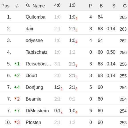
4
:
6
1
:
0
Pos
+/-
Name
P
B
S
G
1.
Quilomba
1:0
1:0
4
64
265
4
2.
dain
2:1
2:1
3
68
0,14
263
3
3.
odyssee
1:0
1:0
4
64
262
4
4.
Tabischatz
1:0
1:2
0
60
0,50
256
5.
1
ReisebörseHoy
3:1
2:1
3
68
0,14
256
3
6.
2
cloud
2:0
2:1
3
68
0,14
255
3
7.
4
Dorfjung
1:2
2:1
5
60
254
2
3
7.
2
Beamie
2:1
0:1
0
60
254
7.
7
DiMeisterin
0:1
1:0
6
60
254
2
4
10.
3
Pfosten
2:1
1:2
0
60
253