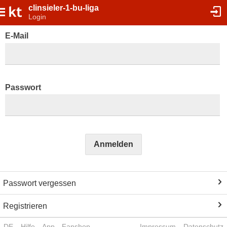
clinsieler-1-bu-liga
Login
E-Mail
Passwort
Anmelden
Passwort vergessen
Registrieren
DE
Hilfe
App
Fanshop
Impressum
Datenschutz