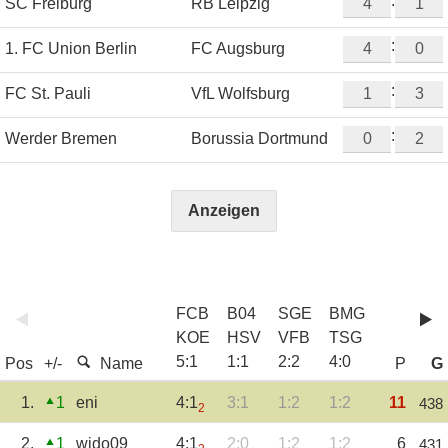
:
SC Freiburg
RB Leipzig
:
1. FC Union Berlin
FC Augsburg
:
FC St. Pauli
VfL Wolfsburg
:
Werder Bremen
Borussia Dortmund
Anzeigen
FCB
B04
SGE
BMG
KOE
HSV
VFB
TSG
5
:
1
1
:
1
2
:
2
4
:
0
Pos
+/-
Name
P
G
1.
1
eni
4:1
3:1
1:2
1:2
11
438
2
2.
1
wido09
4:1
2:0
1:2
1:2
6
431