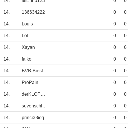
14.
itsEnno123
0
0
14.
136634222
0
0
14.
Louis
0
0
14.
Lol
0
0
14.
Xayan
0
0
14.
falko
0
0
14.
BVB-Biest
0
0
14.
ProPain
0
0
14.
derKLOPPeffekt
0
0
14.
sevenschlumpf
0
0
14.
princi38icq
0
0