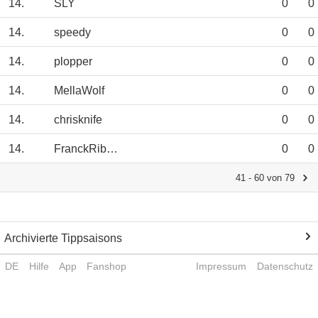
14.
SLY
0
0
14.
speedy
0
0
14.
plopper
0
0
14.
MellaWolf
0
0
14.
chrisknife
0
0
14.
FranckRibery
0
0
41 - 60 von 79
Archivierte Tippsaisons
DE
Hilfe
App
Fanshop
Impressum
Datenschutz