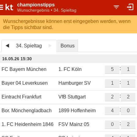
championstipps
Wunschergebnis • 34. Spieltag
Wunschergebnisse können erst eingegeben werden, wenn
die Tipps sichtbar sind.
34. Spieltag
Bonus
16.05.26 15:30
:
FC Bayern München
1. FC Köln
:
Bayer 04 Leverkusen
Hamburger SV
:
Eintracht Frankfurt
VfB Stuttgart
:
Bor. Mönchengladbach
1899 Hoffenheim
:
1. FC Heidenheim 1846
FSV Mainz 05