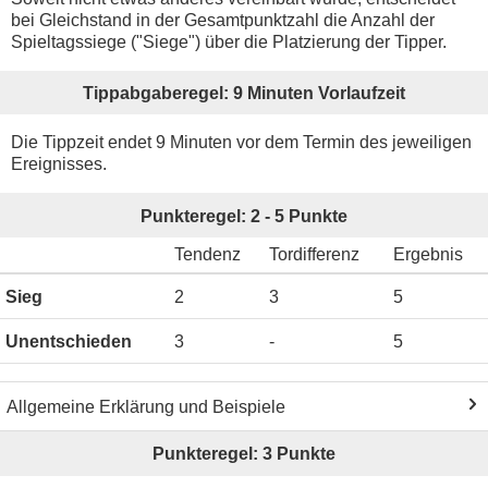
bei Gleichstand in der Gesamtpunktzahl die Anzahl der
Spieltagssiege ("Siege") über die Platzierung der Tipper.
Tippabgaberegel: 9 Minuten Vorlaufzeit
Die Tippzeit endet 9 Minuten vor dem Termin des jeweiligen
Ereignisses.
Punkteregel: 2 - 5 Punkte
Tendenz
Tordifferenz
Ergebnis
Sieg
2
3
5
Unentschieden
3
-
5
Allgemeine Erklärung und Beispiele
Punkteregel: 3 Punkte