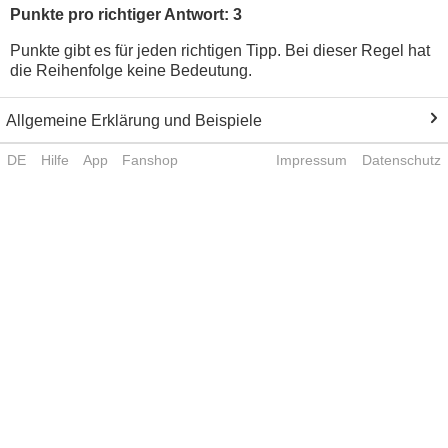
Punkte pro richtiger Antwort: 3
Punkte gibt es für jeden richtigen Tipp. Bei dieser Regel hat
die Reihenfolge keine Bedeutung.
Allgemeine Erklärung und Beispiele
DE
Hilfe
App
Fanshop
Impressum
Datenschutz