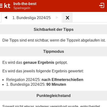
bvb-the-best
Spielregeln
1. Bundesliga 2024/25
Sichtbarkeit der Tipps
Die Tipps sind erst sichtbar, wenn die Tippzeit abgelaufen ist.
Tippmodus
Es wird das
genaue Ergebnis
getippt.
Es wird das jeweils folgende Ergebnis gewertet:
Relegation 2024/25:
nach Elfmeterschießen
1. Bundesliga 2024/25:
90 Minuten
Punktegleichstand
Soweit nicht etwas anderes vereinbart wurde, entscheidet