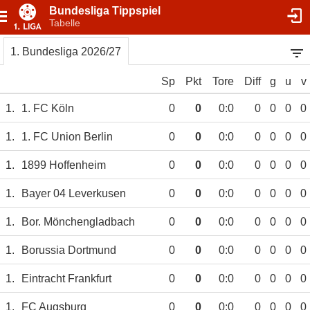
Bundesliga Tippspiel
Tabelle
1. Bundesliga 2026/27
Sp
Pkt
Tore
Diff
g
u
v
1.
1. FC Köln
0
0
0:0
0
0
0
0
1.
1. FC Union Berlin
0
0
0:0
0
0
0
0
1.
1899 Hoffenheim
0
0
0:0
0
0
0
0
1.
Bayer 04 Leverkusen
0
0
0:0
0
0
0
0
1.
Bor. Mönchengladbach
0
0
0:0
0
0
0
0
1.
Borussia Dortmund
0
0
0:0
0
0
0
0
1.
Eintracht Frankfurt
0
0
0:0
0
0
0
0
1.
FC Augsburg
0
0
0:0
0
0
0
0