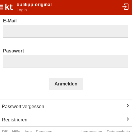
bulitipp-original
Login
E-Mail
Passwort
Anmelden
Passwort vergessen
Registrieren
DE
Hilfe
App
Fanshop
Impressum
Datenschutz