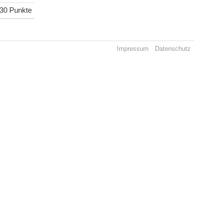
30 Punkte
Impressum
Datenschutz