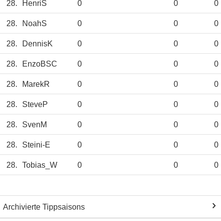
28.
HenriS
0
0
0
28.
NoahS
0
0
0
28.
DennisK
0
0
0
28.
EnzoBSC
0
0
0
28.
MarekR
0
0
0
28.
SteveP
0
0
0
28.
SvenM
0
0
0
28.
Steini-E
0
0
0
28.
Tobias_W
0
0
0
Archivierte Tippsaisons