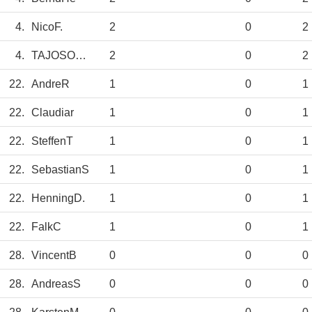
4.
NicoF.
2
0
2
4.
TAJOSONTOUR
2
0
2
22.
AndreR
1
0
1
22.
Claudiar
1
0
1
22.
SteffenT
1
0
1
22.
SebastianS
1
0
1
22.
HenningD.
1
0
1
22.
FalkC
1
0
1
28.
VincentB
0
0
0
28.
AndreasS
0
0
0