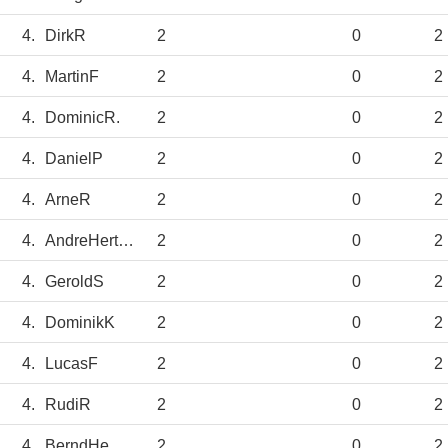
4.
DirkR
2
0
2
4.
MartinF
2
0
2
4.
DominicR.
2
0
2
4.
DanielP
2
0
2
4.
ArneR
2
0
2
4.
AndreHerthaC.
2
0
2
4.
GeroldS
2
0
2
4.
DominikK
2
0
2
4.
LucasF
2
0
2
4.
RudiR
2
0
2
4.
BerndHe
2
0
2