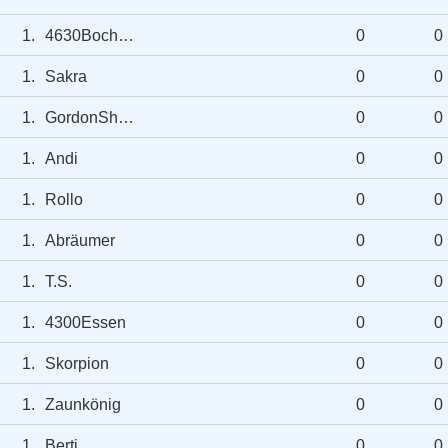
1.
4630Bochum
0
0
1.
Sakra
0
0
1.
GordonShumway
0
0
1.
Andi
0
0
1.
Rollo
0
0
1.
Abräumer
0
0
1.
T.S.
0
0
1.
4300Essen
0
0
1.
Skorpion
0
0
1.
Zaunkönig
0
0
1.
Berti
0
0