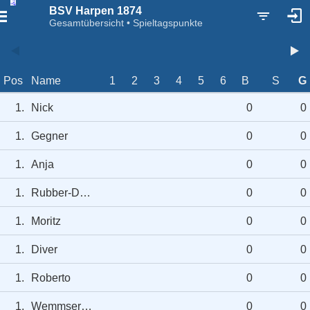
BSV Harpen 1874
Gesamtübersicht • Spieltagspunkte
Pos
Name
1
2
3
4
5
6
B
S
G
1.
Nick
0
0
1.
Gegner
0
0
1.
Anja
0
0
1.
Rubber-Duck
0
0
1.
Moritz
0
0
1.
Diver
0
0
1.
Roberto
0
0
1.
WemmserGriggi
0
0