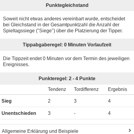
Punktegleichstand
Soweit nicht etwas anderes vereinbart wurde, entscheidet
bei Gleichstand in der Gesamtpunktzahl die Anzahl der
Spieltagssiege ("Siege") über die Platzierung der Tipper.
Tippabgaberegel: 0 Minuten Vorlaufzeit
Die Tippzeit endet 0 Minuten vor dem Termin des jeweiligen
Ereignisses.
Punkteregel: 2 - 4 Punkte
Tendenz
Tordifferenz
Ergebnis
Sieg
2
3
4
Unentschieden
3
-
4
Allgemeine Erklärung und Beispiele