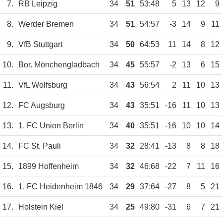
7.
RB Leipzig
34
51
53:48
5
13
12
9
8.
Werder Bremen
34
51
54:57
-3
14
9
11
9.
VfB Stuttgart
34
50
64:53
11
14
8
12
10.
Bor. Mönchengladbach
34
45
55:57
-2
13
6
15
11.
VfL Wolfsburg
34
43
56:54
2
11
10
13
12.
FC Augsburg
34
43
35:51
-16
11
10
13
13.
1. FC Union Berlin
34
40
35:51
-16
10
10
14
14.
FC St. Pauli
34
32
28:41
-13
8
8
18
15.
1899 Hoffenheim
34
32
46:68
-22
7
11
16
16.
1. FC Heidenheim 1846
34
29
37:64
-27
8
5
21
17.
Holstein Kiel
34
25
49:80
-31
6
7
21