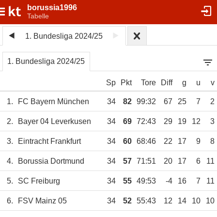
borussia1996
Tabelle
1. Bundesliga 2024/25
1. Bundesliga 2024/25
Sp
Pkt
Tore
Diff
g
u
v
1.
FC Bayern München
34
82
99:32
67
25
7
2
2.
Bayer 04 Leverkusen
34
69
72:43
29
19
12
3
3.
Eintracht Frankfurt
34
60
68:46
22
17
9
8
4.
Borussia Dortmund
34
57
71:51
20
17
6
11
5.
SC Freiburg
34
55
49:53
-4
16
7
11
6.
FSV Mainz 05
34
52
55:43
12
14
10
10