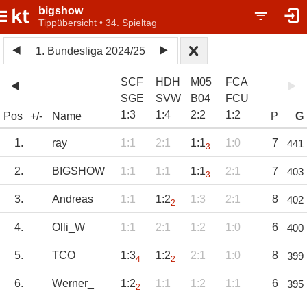
bigshow
Tippübersicht • 34. Spieltag
1. Bundesliga 2024/25
SCF
HDH
M05
FCA
SGE
SVW
B04
FCU
1
:
3
1
:
4
2
:
2
1
:
2
Pos
+/-
Name
P
G
1.
ray
1:1
2:1
1:1
1:0
7
441
3
2.
BIGSHOW
1:1
1:1
1:1
2:1
7
403
3
3.
Andreas
1:1
1:2
1:3
2:1
8
402
2
4.
Olli_W
1:1
2:1
1:2
1:0
6
400
5.
TCO
1:3
1:2
2:1
1:0
8
399
4
2
6.
Werner_
1:2
1:1
1:2
1:1
6
395
2