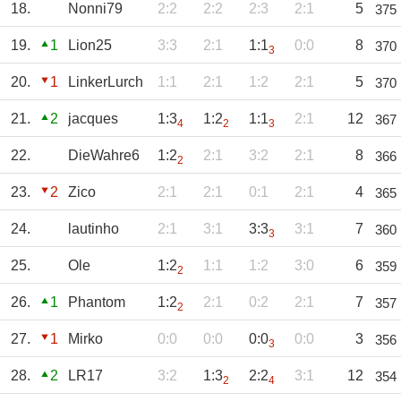
18.
Nonni79
2:2
2:2
2:3
2:1
5
375
19.
1
Lion25
3:3
2:1
1:1
0:0
8
370
3
20.
1
LinkerLurch
1:1
2:1
1:2
2:1
5
370
21.
2
jacques
1:3
1:2
1:1
2:1
12
367
4
2
3
22.
DieWahre6
1:2
2:1
3:2
2:1
8
366
2
23.
2
Zico
2:1
2:1
0:1
2:1
4
365
24.
lautinho
2:1
3:1
3:3
3:1
7
360
3
25.
Ole
1:2
1:1
1:2
3:0
6
359
2
26.
1
Phantom
1:2
2:1
0:2
2:1
7
357
2
27.
1
Mirko
0:0
0:0
0:0
0:0
3
356
3
28.
2
LR17
3:2
1:3
2:2
3:1
12
354
2
4