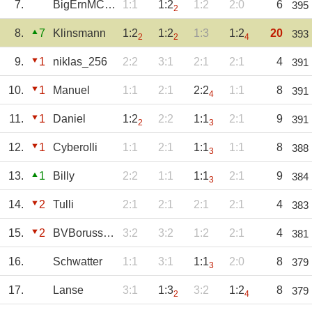
7.
BigErnMCCracken
1:1
1:2
1:2
2:0
6
395
2
8.
7
Klinsmann
1:2
1:2
1:3
1:2
20
393
2
2
4
9.
1
niklas_256
2:2
3:1
2:1
2:1
4
391
10.
1
Manuel
1:1
2:1
2:2
1:1
8
391
4
11.
1
Daniel
1:2
2:2
1:1
2:1
9
391
2
3
12.
1
Cyberolli
1:1
2:1
1:1
1:1
8
388
3
13.
1
Billy
2:2
1:1
1:1
2:1
9
384
3
14.
2
Tulli
2:1
2:1
2:1
2:1
4
383
15.
2
BVBorusse09
3:2
3:2
1:2
2:1
4
381
16.
Schwatter
1:1
3:1
1:1
2:0
8
379
3
17.
Lanse
3:1
1:3
3:2
1:2
8
379
2
4