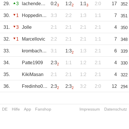
29.
3
lachendehund
0:2
1:2
1:1
2:0
17
352
3
2
3
30.
1
Hoppedinho27
3:3
2:2
1:3
1:1
7
351
31.
3
Jolle
2:1
2:1
2:1
2:1
4
350
32.
1
Marcellovic
2:2
2:1
2:1
1:1
7
348
33.
krombacherjunge
3:1
1:3
1:3
2:1
6
339
2
34.
Patte1909
2:3
1:1
1:2
2:1
4
330
2
35.
KikiMasan
2:1
2:1
1:2
2:1
4
322
36.
Fredinho007
2:3
2:3
3:2
2:0
12
294
2
2
DE
Hilfe
App
Fanshop
Impressum
Datenschutz