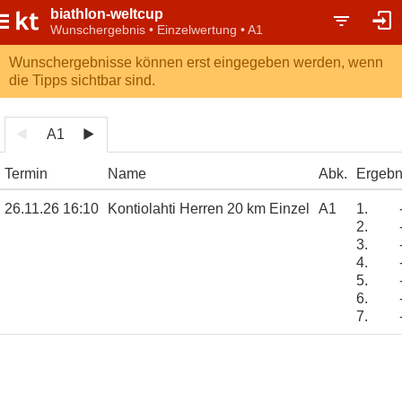
biathlon-weltcup
Wunschergebnis • Einzelwertung • A1
Wunschergebnisse können erst eingegeben werden, wenn
die Tipps sichtbar sind.
A1
Termin
Name
Abk.
Ergebn
26.11.26 16:10
Kontiolahti Herren 20 km Einzel
A1
1.
2.
3.
4.
5.
6.
7.