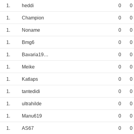
1.
heddi
0
0
1.
Champion
0
0
1.
Noname
0
0
1.
Bmg6
0
0
1.
Bavaria1964
0
0
1.
Meike
0
0
1.
Katlaps
0
0
1.
tantedidi
0
0
1.
ultrahilde
0
0
1.
Manu619
0
0
1.
AS67
0
0