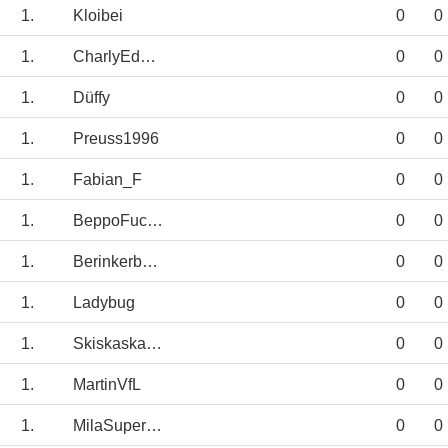
1.
Kloibei
0
0
1.
CharlyEddie7042
0
0
1.
Düffy
0
0
1.
Preuss1996
0
0
1.
Fabian_F
0
0
1.
BeppoFuchs
0
0
1.
Berinkerbube
0
0
1.
Ladybug
0
0
1.
Skiskaskaska-3
0
0
1.
MartinVfL
0
0
1.
MilaSuperstar
0
0