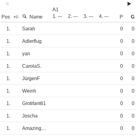
A1
1. ---
2. ---
3. ---
4. ---
Pos
+/-
Name
P
G
1.
Sarah
0
0
1.
Adlerflug
0
0
1.
yan
0
0
1.
CarolaS.
0
0
1.
JürgenF
0
0
1.
Weinh
0
0
1.
Grotifant61
0
0
1.
Joscha
0
0
1.
AmazingRed
0
0