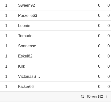
1.
Sween92
0
0
1.
Parzelle63
0
0
1.
Leonie
0
0
1.
Tornado
0
0
1.
Sonnenschein666
0
0
1.
Eskei82
0
0
1.
Kirk
0
0
1.
VictoriasSecret
0
0
1.
Kicker66
0
0
41 - 60 von 192