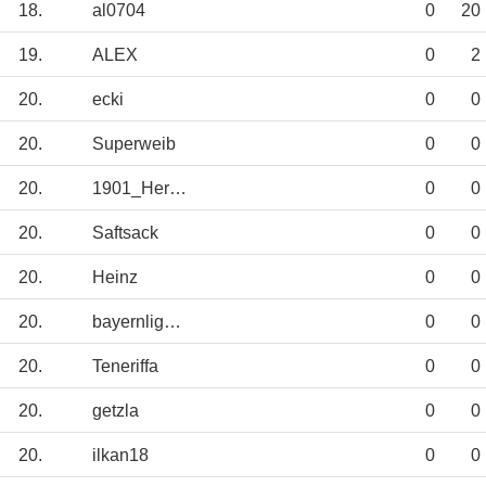
18.
al0704
0
20
19.
ALEX
0
2
20.
ecki
0
0
20.
Superweib
0
0
20.
1901_Herbert
0
0
20.
Saftsack
0
0
20.
Heinz
0
0
20.
bayernligareg
0
0
20.
Teneriffa
0
0
20.
getzla
0
0
20.
ilkan18
0
0