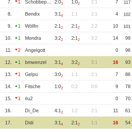
7.
1
Schobbepetzer
2:0
1:0
2:1
7
117
3
2
8.
Bendix
3:1
1:1
2:1
4
102
4
9.
1
Wölfin
2:1
2:1
2:2
10
101
2
2
10.
1
Mondra
3:2
2:1
3:2
14
99
2
2
11.
2
Angelgott
0
96
12.
1
bmwenzel
3:1
3:2
3:1
16
93
4
2
13.
1
Gelpu
3:0
1:1
2:1
7
86
2
14.
1
Fitsche
1:0
0:2
0:0
9
78
2
15.
1
ilu2
0
70
16.
Di_De
4:1
1:2
2:1
11
61
2
17.
Didi
3:1
2:1
1:1
16
54
4
2