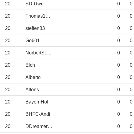
20.
SD-Uwe
0
0
20.
Thomas1811
0
0
20.
steffen83
0
0
20.
Go601
0
0
20.
NorbertSchlegel
0
0
20.
Elch
0
0
20.
Alberto
0
0
20.
Alfons
0
0
20.
BayernHof
0
0
20.
BHFC-Andi
0
0
20.
DDreamer84
0
0