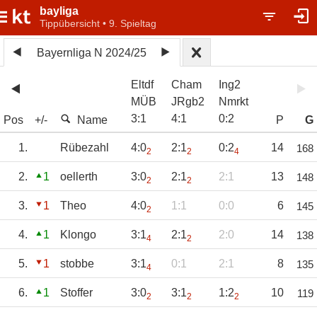
bayliga
Tippübersicht • 9. Spieltag
Bayernliga N 2024/25
Eltdf
Cham
Ing2
MÜB
JRgb2
Nmrkt
3
:
1
4
:
1
0
:
2
Pos
+/-
Name
P
G
1.
Rübezahl
4:0
2:1
0:2
14
168
2
2
4
2.
1
oellerth
3:0
2:1
2:1
13
148
2
2
3.
1
Theo
4:0
1:1
0:0
6
145
2
4.
1
Klongo
3:1
2:1
2:0
14
138
4
2
5.
1
stobbe
3:1
0:1
2:1
8
135
4
6.
1
Stoffer
3:0
3:1
1:2
10
119
2
2
2