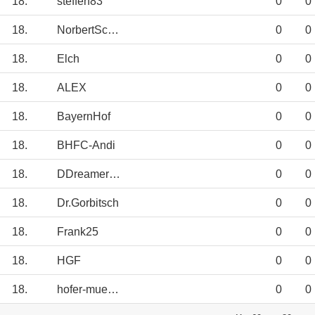
18.
steffen83
0
0
18.
NorbertSchlegel
0
0
18.
Elch
0
0
18.
ALEX
0
0
18.
BayernHof
0
0
18.
BHFC-Andi
0
0
18.
DDreamer84
0
0
18.
Dr.Gorbitsch
0
0
18.
Frank25
0
0
18.
HGF
0
0
18.
hofer-muenchner
0
0