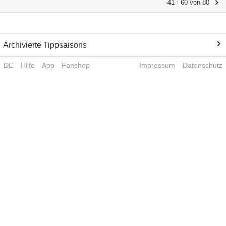
41 - 60 von 80
Archivierte Tippsaisons
DE
Hilfe
App
Fanshop
Impressum
Datenschutz