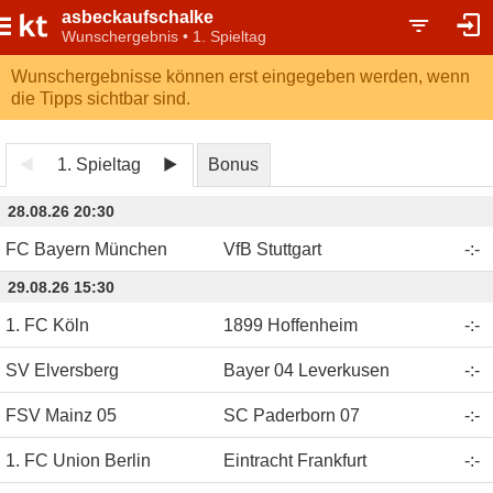
asbeckaufschalke
Wunschergebnis • 1. Spieltag
Wunschergebnisse können erst eingegeben werden, wenn
die Tipps sichtbar sind.
1. Spieltag
Bonus
28.08.26 20:30
FC Bayern München
VfB Stuttgart
-
:
-
29.08.26 15:30
1. FC Köln
1899 Hoffenheim
-
:
-
SV Elversberg
Bayer 04 Leverkusen
-
:
-
FSV Mainz 05
SC Paderborn 07
-
:
-
1. FC Union Berlin
Eintracht Frankfurt
-
:
-