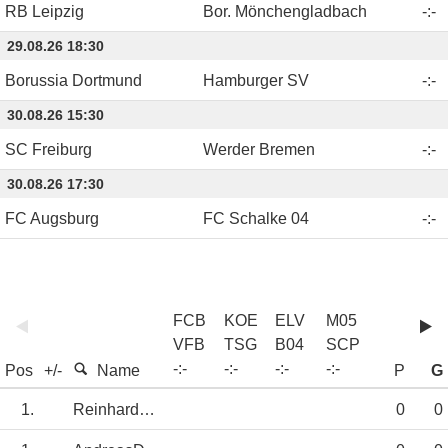
RB Leipzig
Bor. Mönchengladbach
-
:
-
29.08.26 18:30
Borussia Dortmund
Hamburger SV
-
:
-
30.08.26 15:30
SC Freiburg
Werder Bremen
-
:
-
30.08.26 17:30
FC Augsburg
FC Schalke 04
-
:
-
FCB
KOE
ELV
M05
VFB
TSG
B04
SCP
-
:
-
-
:
-
-
:
-
-
:
-
Pos
+/-
Name
P
G
1.
Reinhard_Müller
0
0