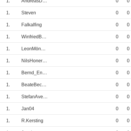
1.
AndreasDegle
0
0
1.
Steven
0
0
1.
Falkalfing
0
0
1.
WinfriedBenning
0
0
1.
LeonMönsters
0
0
1.
NilsHonermann
0
0
1.
Bernd_Enseling
0
0
1.
BeateBecker
0
0
1.
StefanAverkamp
0
0
1.
Jan04
0
0
1.
R.Kersting
0
0