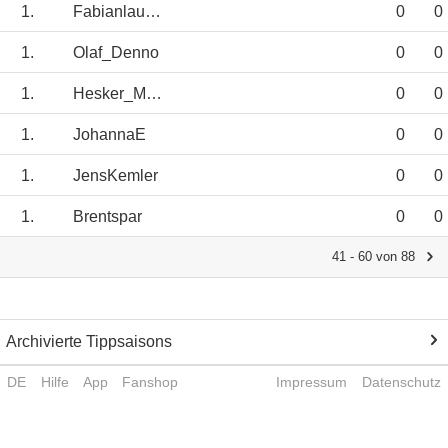
1.
Fabianlaukamp
0
0
1.
Olaf_Denno
0
0
1.
Hesker_Markus
0
0
1.
JohannaE
0
0
1.
JensKemler
0
0
1.
Brentspar
0
0
41 - 60 von 88
Archivierte Tippsaisons
DE
Hilfe
App
Fanshop
Impressum
Datenschutz