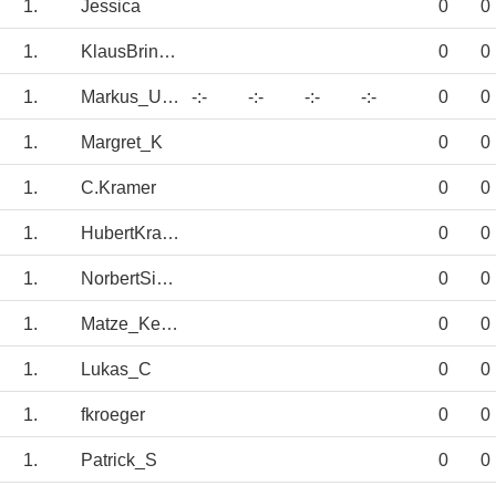
1.
Jessica
0
0
1.
KlausBrinkgerd
0
0
1.
Markus_Uischner
-:-
-:-
-:-
-:-
0
0
1.
Margret_K
0
0
1.
C.Kramer
0
0
1.
HubertKramer
0
0
1.
NorbertSicking
0
0
1.
Matze_Kersting
0
0
1.
Lukas_C
0
0
1.
fkroeger
0
0
1.
Patrick_S
0
0