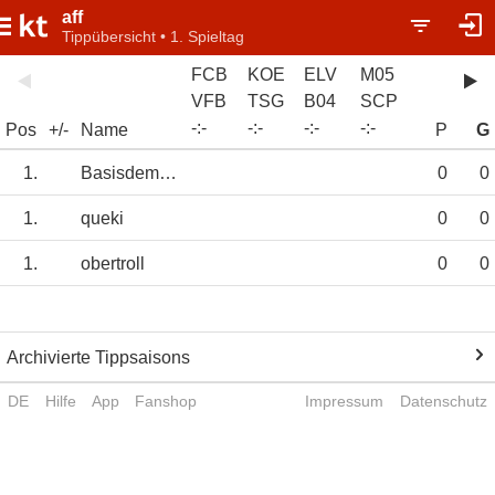
aff
Tippübersicht • 1. Spieltag
FCB
KOE
ELV
M05
VFB
TSG
B04
SCP
-
:
-
-
:
-
-
:
-
-
:
-
Pos
+/-
Name
P
G
1.
Basisdemokrat
0
0
1.
queki
0
0
1.
obertroll
0
0
Archivierte Tippsaisons
DE
Hilfe
App
Fanshop
Impressum
Datenschutz