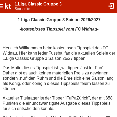
1.Liga Classic Gruppe 3
Startseite
1.Liga Classic Gruppe 3 Saison 2026/2027
-kostenloses Tippspiel vom FC Widnau-
-
Herzlich Willkommen beim kostenlosen Tippspiel des FC
Widnau. Hier kann jeder Fussballfan die aktuellen Spiele der
1.Liga Classic Gruppe 3 Saison 26/27 tippen.
Das Motto dieses Tippspiel ist: „wir tippen Just for Fun“.
Daher gibt es auch keinen materiellen Preis zu gewinnen,
sondern „nur“ den Ruhm und die Ehre sich eine Saison lang
als König, oder Königin dieses Tippspiels feiern lassen zu
können.
Aktueller Titelträger ist der Tipper "FuPaZürich", der mit 358
Punkten die einundzwanzigste Ausgabe dieses Tippspiels
für sich entscheiden konnte.