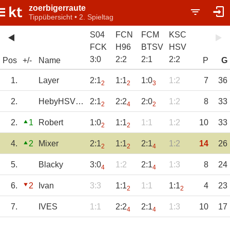
zoerbigerraute
Tippübersicht • 2. Spieltag
S04
FCN
FCM
KSC
FCK
H96
BTSV
HSV
3
:
0
2
:
2
2
:
1
2
:
2
Pos
+/-
Name
P
G
1.
Layer
2:1
1:1
1:0
1:2
7
36
2
2
3
2.
HebyHSV1976
2:1
2:2
2:0
1:2
8
33
2
4
2
2.
1
Robert
1:0
1:1
1:1
1:2
10
33
2
2
4.
2
Mixer
2:1
1:1
2:1
1:2
14
26
2
2
4
5.
Blacky
3:0
1:2
2:1
1:3
8
24
4
4
6.
2
Ivan
3:3
1:1
1:1
1:1
4
23
2
2
7.
IVES
1:1
2:2
2:1
1:3
10
17
4
4