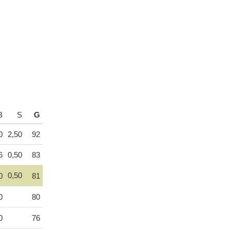
B
S
G
0
2,50
92
6
0,50
83
0,50
0
81
0
80
0
76