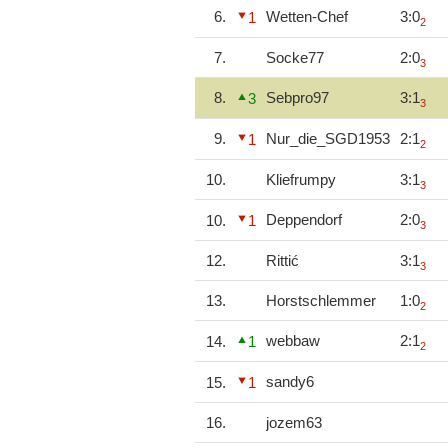
6.
Wetten-Chef
3:0
1
2
7.
Socke77
2:0
3
8.
Sebpro97
3:1
3
3
9.
Nur_die_SGD1953
2:1
1
2
10.
Kliefrumpy
3:1
3
Deppendorf
2:0
10.
1
3
12.
Rittić
3:1
3
13.
Horstschlemmer
1:0
2
webbaw
2:1
14.
1
2
sandy6
15.
1
16.
jozem63