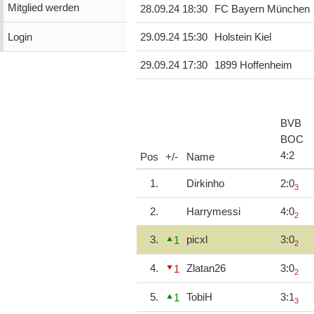
Mitglied werden
28.09.24 18:30
FC Bayern München
Login
29.09.24 15:30
Holstein Kiel
29.09.24 17:30
1899 Hoffenheim
BVB
BOC
4
:
2
Pos
+/-
Name
1.
Dirkinho
2:0
3
2.
Harrymessi
4:0
2
3.
picxl
3:0
1
2
4.
Zlatan26
3:0
1
2
5.
TobiH
3:1
1
3