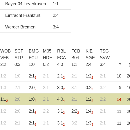
Bayer 04 Leverkusen
1
:
1
Eintracht Frankfurt
2
:
4
Werder Bremen
3
:
4
WOB
SCF
BMG
M05
RBL
FCB
KIE
TSG
VFB
STP
FCU
HDH
FCA
B04
SGE
SVW
2
:
2
0
:
3
1
:
0
0
:
2
4
:
0
1
:
1
2
:
4
3
:
4
P
1:2
1:0
2:1
2:1
2:1
2:1
1:2
2:1
10
2
3
2
2
1:3
2:1
2:0
2:1
3:0
3:1
0:2
3:2
9
1
2
2
3
1:1
2:0
1:0
2:1
4:0
2:1
1:2
2:2
14
2
2
4
4
2
1:2
2:0
2:1
2:2
3:1
2:2
1:4
2:1
11
2
3
2
2
2
1:2
2:1
2:1
1:1
3:1
3:2
1:3
2:1
11
2
3
2
3