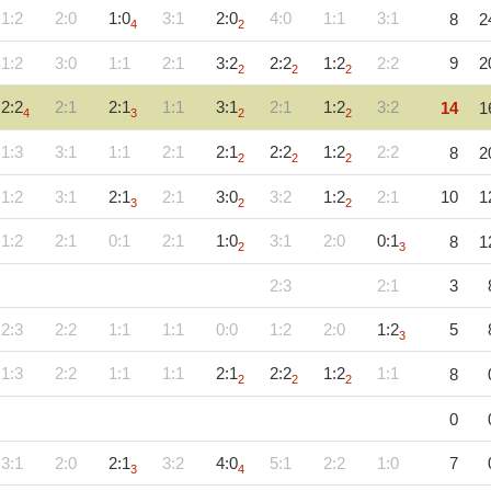
1:2
2:0
1:0
3:1
2:0
4:0
1:1
3:1
8
2
4
2
1:2
3:0
1:1
2:1
3:2
2:2
1:2
2:2
9
2
2
2
2
2:2
2:1
2:1
1:1
3:1
2:1
1:2
3:2
14
1
4
3
2
2
1:3
3:1
1:1
2:1
2:1
2:2
1:2
2:2
8
2
2
2
2
1:2
3:1
2:1
2:1
3:0
3:2
1:2
2:1
10
1
3
2
2
1:2
2:1
0:1
2:1
1:0
3:1
2:0
0:1
8
1
2
3
2:3
2:1
3
2:3
2:2
1:1
1:1
0:0
1:2
2:0
1:2
5
3
1:3
2:2
1:1
1:1
2:1
2:2
1:2
1:1
8
2
2
2
0
3:1
2:0
2:1
3:2
4:0
5:1
2:2
1:0
7
3
4