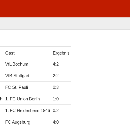
Gast
Ergebnis
VfL Bochum
4
:
2
VfB Stuttgart
2
:
2
FC St. Pauli
0
:
3
ch
1. FC Union Berlin
1
:
0
1. FC Heidenheim 1846
0
:
2
FC Augsburg
4
:
0