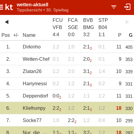
wetten-aktuell
Tippübersicht • 30. Spieltag
FCU
FCA
BVB
STP
VFB
SGE
BMG
B04
4
:
4
0
:
0
3
:
2
1
:
1
Pos
+/-
Name
P
G
1.
Dirkinho
1:2
1:0
2:1
0:1
11
405
3
2.
Wetten-Chef
0:1
2:1
2:0
0:1
9
353
2
3.
Zlatan26
1:2
2:0
3:1
1:4
10
339
2
4.
Harrymessi
0:2
1:2
2:1
0:2
9
331
3
5.
Deppendorf
0:0
1:2
1:1
1:2
11
331
2
6.
Kliefrumpy
2:2
1:2
2:1
1:2
18
330
2
3
7.
Socke77
1:0
2:2
1:2
0:4
10
299
2
8.
Nur_die_SGD1953
1:1
1:1
3:2
1:2
18
282