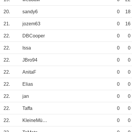
20.
sandy6
0
18
21.
jozem63
0
16
22.
DBCooper
0
0
22.
Issa
0
0
22.
JBro94
0
0
22.
AnitaF
0
0
22.
Elias
0
0
22.
jan
0
0
22.
Taffa
0
0
22.
KleineMühonline
0
0