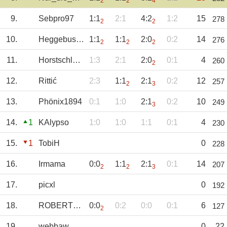
2
2
4
9.
Sebpro97
1:1
2:1
4:2
1:2
15
278
2
2
10.
Heggebusch
1:1
1:1
2:0
0:2
14
276
2
2
2
11.
Horstschlemmer
1:3
2:1
2:0
0:1
4
260
2
12.
Rittić
2:3
1:1
2:1
0:2
12
257
2
3
13.
Phönix1894
0:1
1:0
2:1
0:2
10
249
3
14.
1
KAlypso
1:0
1:0
1:1
0:1
4
230
15.
1
TobiH
0
228
16.
Irmama
0:0
1:1
2:1
0:1
14
207
2
2
3
17.
picxl
0
192
18.
ROBERTVD
0:0
0:2
0:0
0:1
6
127
2
19.
webbaw
0
22