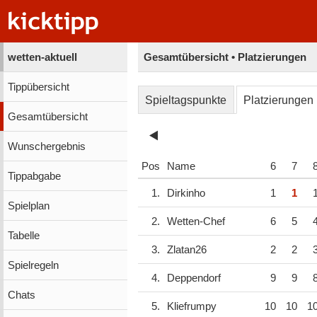
wetten-aktuell
Gesamtübersicht • Platzierungen
Tippübersicht
Spieltagspunkte
Platzierungen
Gesamtübersicht
Wunschergebnis
Pos
Name
6
7
Tippabgabe
1.
Dirkinho
1
1
Spielplan
2.
Wetten-Chef
6
5
Tabelle
3.
Zlatan26
2
2
Spielregeln
4.
Deppendorf
9
9
Chats
5.
Kliefrumpy
10
10
1