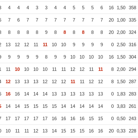
3
4
4
4
3
3
4
4
5
5
5
6
16
1,50
358
6
7
6
7
7
7
7
7
7
7
7
7
20
1,00
335
8
8
8
8
8
9
8
8
8
8
8
8
20
2,00
324
2
13
12
12
11
11
10
10
9
9
9
9
0
2,50
316
9
9
9
9
9
8
9
9
10
10
10
10
16
1,50
304
1
11
10
10
10
10
11
11
12
12
11
11
8
2,00
294
4
12
13
13
13
12
12
12
11
11
12
12
8
1,50
287
6
16
16
14
14
14
13
13
13
13
13
13
0
1,83
283
5
14
14
15
15
15
15
14
14
14
14
14
0
3,83
261
7
17
17
17
17
17
16
16
16
16
15
15
0
0,50
243
0
10
11
11
12
13
14
15
15
15
16
16
20
0,33
228