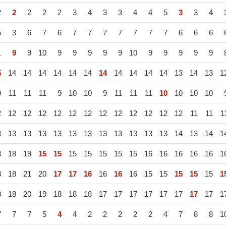
2
2
2
2
2
3
4
3
3
4
4
5
3
3
4
5
3
6
7
6
7
7
7
7
7
7
7
6
6
6
1
9
9
10
9
9
9
9
9
10
9
9
9
9
9
5
14
14
14
14
14
14
14
14
14
14
14
13
14
13
1
9
11
11
11
9
10
10
9
11
11
11
10
10
10
10
2
12
12
12
12
12
12
12
12
12
12
12
12
11
11
1
3
13
13
13
13
13
13
13
13
13
13
13
14
13
14
1
8
18
19
15
15
15
15
15
15
15
16
16
16
16
16
1
8
18
21
20
17
17
16
16
16
16
15
15
15
15
15
1
8
18
20
19
18
18
18
17
17
17
17
17
17
17
17
1
7
7
7
5
4
4
2
2
2
2
2
4
7
8
8
1