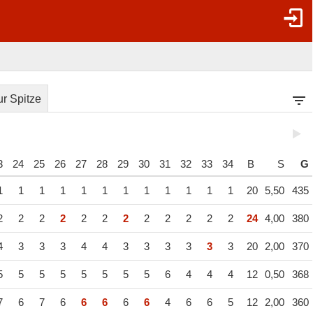
r Spitze
3
24
25
26
27
28
29
30
31
32
33
34
B
S
G
1
1
1
1
1
1
1
1
1
1
1
1
20
5,50
435
2
2
2
2
2
2
2
2
2
2
2
2
24
4,00
380
4
3
3
3
4
4
3
3
3
3
3
3
20
2,00
370
5
5
5
5
5
5
5
5
6
4
4
4
12
0,50
368
7
6
7
6
6
6
6
6
4
6
6
5
12
2,00
360