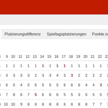
Platzierungsdifferenz
Spieltagsplatzierungen
Punkte zu
8
9
10
11
12
13
14
15
16
17
18
19
20
21
22
2
1
1
1
1
1
1
1
1
1
1
1
1
1
1
1
4
3
3
3
3
2
3
3
4
3
3
2
2
2
2
3
6
5
4
5
6
5
5
5
6
6
6
4
4
3
8
7
8
6
7
5
6
6
6
5
5
3
5
5
5
0
10
10
9
8
8
8
8
8
8
8
8
8
7
7