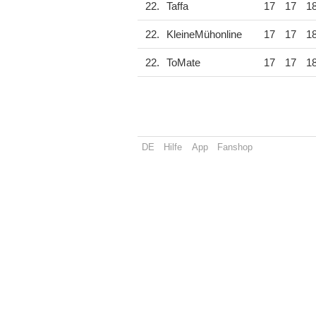
22.
Taffa
17
17
1
22.
KleineMühonline
17
17
1
22.
ToMate
17
17
1
DE
Hilfe
App
Fanshop