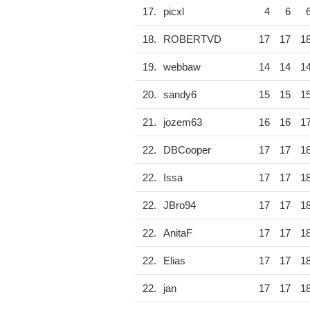
17.
picxl
4
6
18.
ROBERTVD
17
17
1
19.
webbaw
14
14
1
20.
sandy6
15
15
1
21.
jozem63
16
16
1
22.
DBCooper
17
17
1
22.
Issa
17
17
1
22.
JBro94
17
17
1
22.
AnitaF
17
17
1
22.
Elias
17
17
1
22.
jan
17
17
1