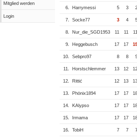
Mitglied werden
6.
Harrymessi
5
3
Login
7.
Socke77
3
4
8.
Nur_die_SGD1953
11
11
1
9.
Heggebusch
17
17
1
10.
Sebpro97
8
8
11.
Horstschlemmer
13
12
1
12.
Rittić
12
13
1
13.
Phönix1894
17
17
1
14.
KAlypso
17
17
1
15.
Irmama
17
17
1
16.
TobiH
7
7