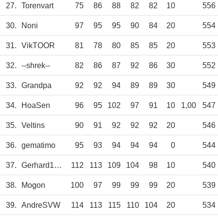
27.
Torenvart
75
86
88
82
82
10
556
30.
Noni
97
95
95
90
84
20
554
31.
VikTOOR
81
78
80
85
85
20
553
32.
--shrek--
82
86
87
92
86
30
552
33.
Grandpa
92
92
94
89
89
30
549
34.
HoaSen
96
95
102
97
91
10
1,00
547
35.
Veltins
90
91
92
92
92
20
546
36.
gematimo
95
93
94
94
94
0
544
37.
Gerhard1971
112
113
109
104
98
10
540
38.
Mogon
100
97
99
99
99
20
539
39.
AndreSVW
114
113
115
110
104
20
534