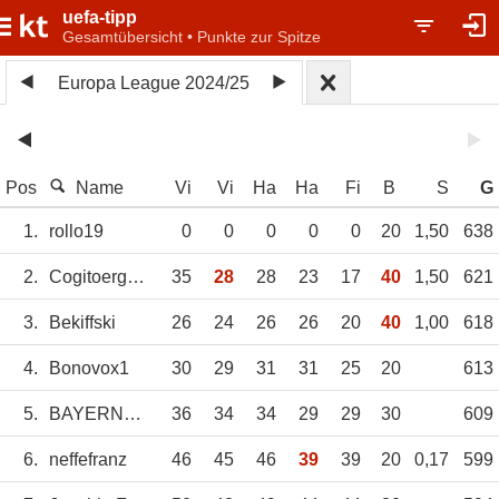
uefa-tipp
Gesamtübersicht • Punkte zur Spitze
Europa League 2024/25
Pos
Name
Vi
Vi
Ha
Ha
Fi
B
S
G
1.
rollo19
0
0
0
0
0
20
1,50
638
2.
Cogitoergosum
35
28
28
23
17
40
1,50
621
3.
Bekiffski
26
24
26
26
20
40
1,00
618
4.
Bonovox1
30
29
31
31
25
20
613
5.
BAYERN111
36
34
34
29
29
30
609
6.
neffefranz
46
45
46
39
39
20
0,17
599