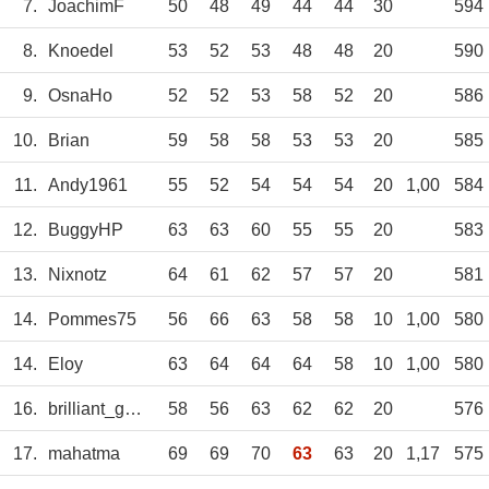
7.
JoachimF
50
48
49
44
44
30
594
8.
Knoedel
53
52
53
48
48
20
590
9.
OsnaHo
52
52
53
58
52
20
586
10.
Brian
59
58
58
53
53
20
585
11.
Andy1961
55
52
54
54
54
20
1,00
584
12.
BuggyHP
63
63
60
55
55
20
583
13.
Nixnotz
64
61
62
57
57
20
581
14.
Pommes75
56
66
63
58
58
10
1,00
580
14.
Eloy
63
64
64
64
58
10
1,00
580
16.
brilliant_game
58
56
63
62
62
20
576
17.
mahatma
69
69
70
63
63
20
1,17
575