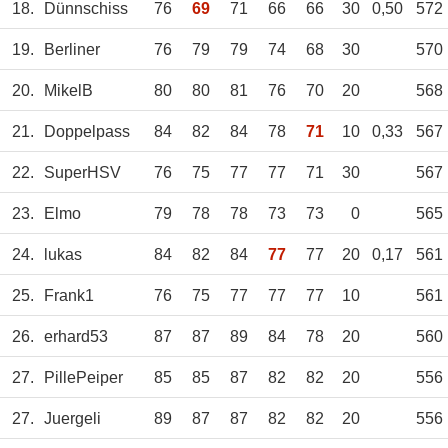
18.
Dünnschiss
76
69
71
66
66
30
0,50
572
19.
Berliner
76
79
79
74
68
30
570
20.
MikelB
80
80
81
76
70
20
568
21.
Doppelpass
84
82
84
78
71
10
0,33
567
22.
SuperHSV
76
75
77
77
71
30
567
23.
Elmo
79
78
78
73
73
0
565
24.
lukas
84
82
84
77
77
20
0,17
561
25.
Frank1
76
75
77
77
77
10
561
26.
erhard53
87
87
89
84
78
20
560
27.
PillePeiper
85
85
87
82
82
20
556
27.
Juergeli
89
87
87
82
82
20
556