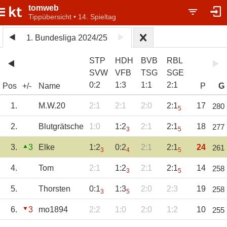
tomweb
Tippübersicht • 14. Spieltag
1. Bundesliga 2024/25
STP
HDH
BVB
RBL
SVW
VFB
TSG
SGE
0
:
2
1
:
3
1
:
1
2
:
1
Pos
+/-
Name
P
G
1.
M.W.20
2:1
2:1
2:0
2:1
17
280
5
2.
Blutgrätsche
1:0
1:2
2:1
2:1
18
277
3
5
3.
3
Elke
1:2
0:2
2:1
2:1
24
261
3
4
5
4.
Tom
2:1
1:2
2:1
2:1
14
258
3
5
5.
Thorsten
0:1
1:3
2:0
2:3
19
258
3
5
6.
3
mo1894
2:2
1:0
2:0
1:2
10
255