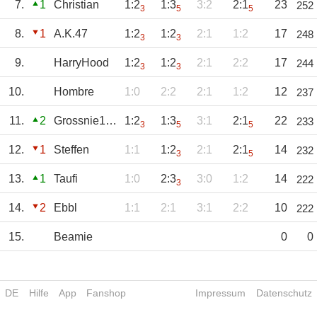
7.
1
Christian
1:2
1:3
3:2
2:1
23
252
3
5
5
8.
1
A.K.47
1:2
1:2
2:1
1:2
17
248
3
3
9.
HarryHood
1:2
1:2
2:1
2:2
17
244
3
3
10.
Hombre
1:0
2:2
2:1
1:2
12
237
11.
2
Grossnie1894
1:2
1:3
3:1
2:1
22
233
3
5
5
12.
1
Steffen
1:1
1:2
2:1
2:1
14
232
3
5
13.
1
Taufi
1:0
2:3
3:0
1:2
14
222
3
14.
2
Ebbl
1:1
2:1
3:1
2:2
10
222
15.
Beamie
0
0
DE
Hilfe
App
Fanshop
Impressum
Datenschutz