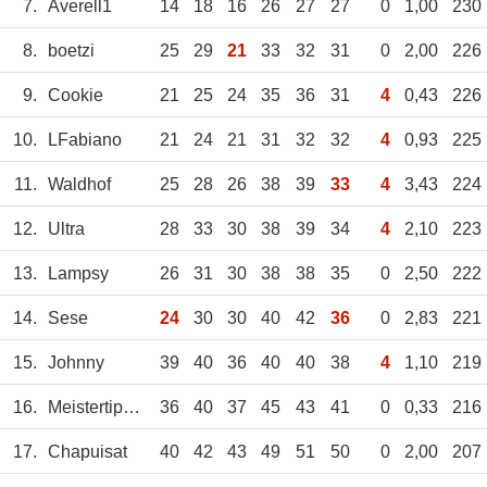
7.
Averell1
14
18
16
26
27
27
0
1,00
230
8.
boetzi
25
29
21
33
32
31
0
2,00
226
9.
Cookie
21
25
24
35
36
31
4
0,43
226
10.
LFabiano
21
24
21
31
32
32
4
0,93
225
11.
Waldhof
25
28
26
38
39
33
4
3,43
224
12.
Ultra
28
33
30
38
39
34
4
2,10
223
13.
Lampsy
26
31
30
38
38
35
0
2,50
222
14.
Sese
24
30
30
40
42
36
0
2,83
221
15.
Johnny
39
40
36
40
40
38
4
1,10
219
16.
Meistertipper
36
40
37
45
43
41
0
0,33
216
17.
Chapuisat
40
42
43
49
51
50
0
2,00
207