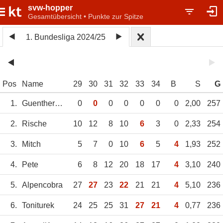
svw-hopper
Gesamtübersicht • Punkte zur Spitze
1. Bundesliga 2024/25
Pos
Name
29
30
31
32
33
34
B
S
G
1.
GuentherNetzer
0
0
0
0
0
0
0
2,00
257
2.
Rische
10
12
8
10
6
3
0
2,33
254
3.
Mitch
5
7
0
10
6
5
4
1,93
252
4.
Pete
6
8
12
20
18
17
4
3,10
240
5.
Alpencobra
27
27
23
22
21
21
4
5,10
236
6.
Toniturek
24
25
25
31
27
21
4
0,77
236