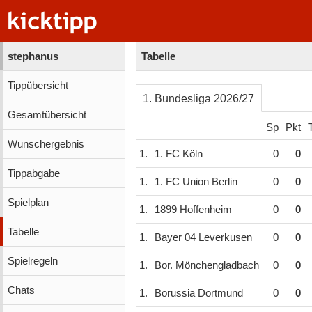
stephanus
Tabelle
Tippübersicht
1. Bundesliga 2026/27
Gesamtübersicht
Sp
Pkt
Wunschergebnis
1.
1. FC Köln
0
0
Tippabgabe
1.
1. FC Union Berlin
0
0
Spielplan
1.
1899 Hoffenheim
0
0
Tabelle
1.
Bayer 04 Leverkusen
0
0
Spielregeln
1.
Bor. Mönchengladbach
0
0
Chats
1.
Borussia Dortmund
0
0