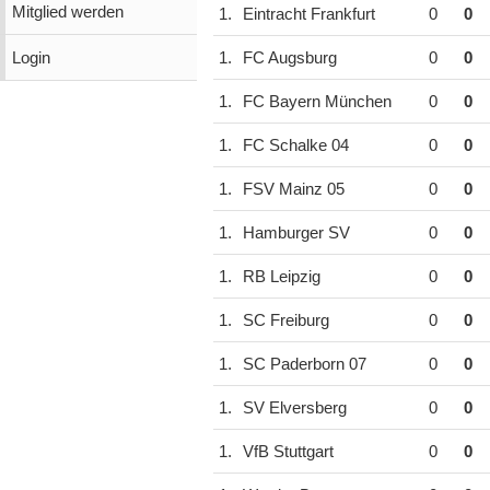
Mitglied werden
1.
Eintracht Frankfurt
0
0
Login
1.
FC Augsburg
0
0
1.
FC Bayern München
0
0
1.
FC Schalke 04
0
0
1.
FSV Mainz 05
0
0
1.
Hamburger SV
0
0
1.
RB Leipzig
0
0
1.
SC Freiburg
0
0
1.
SC Paderborn 07
0
0
1.
SV Elversberg
0
0
1.
VfB Stuttgart
0
0