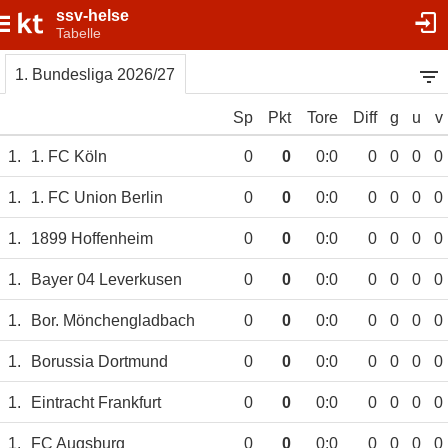
ssv-helse
Tabelle
1. Bundesliga 2026/27
Sp
Pkt
Tore
Diff
g
u
v
1.
1. FC Köln
0
0
0:0
0
0
0
0
1.
1. FC Union Berlin
0
0
0:0
0
0
0
0
1.
1899 Hoffenheim
0
0
0:0
0
0
0
0
1.
Bayer 04 Leverkusen
0
0
0:0
0
0
0
0
1.
Bor. Mönchengladbach
0
0
0:0
0
0
0
0
1.
Borussia Dortmund
0
0
0:0
0
0
0
0
1.
Eintracht Frankfurt
0
0
0:0
0
0
0
0
1.
FC Augsburg
0
0
0:0
0
0
0
0