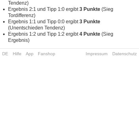
Tendenz)
Ergebnis 2:1 und Tipp 1:0 ergibt
3 Punkte
(Sieg
Tordifferenz)
Ergebnis 1:1 und Tipp 0:0 ergibt
3 Punkte
(Unentschieden Tendenz)
Ergebnis 1:2 und Tipp 1:2 ergibt
4 Punkte
(Sieg
Ergebnis)
DE
Hilfe
App
Fanshop
Impressum
Datenschutz