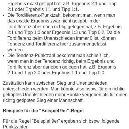
Ergebnis exakt getippt hat, z.B. Ergebnis 2:1 und Tipp
2:1 oder Ergebnis 1:1 und Tipp 1:1.
Die Tordifferenz-Punktzahl bekommt man, wenn man
das exakte Ergebnis zwar nicht getippt, in der
Tordifferenz aber noch richtig gelegen hat, z.B. Ergebnis
2:1 und Tipp 1:0 oder Ergebnis 1:3 und Tipp 0:2. Da die
Tordifferenz beim Unentschieden immer 0 ist, können
Tendenz und Tordifferenz hier zusammengefasst
werden.
Die Tendenz-Punktzahl bekommt man schließlich,
wenn man in der Tendenz richtig, beim Ergebnis und
Tordifferenz aber daneben gelegen hat, z.B. Ergebnis
2:1 und Tipp 2:0 oder Ergebnis 1:1 und Tipp 0:0
Zusätzlich kann zwischen Sieg und Unentschieden
unterschieden werden. Man könnte also bspw. für ein richtig
getipptes Unentschieden mehr Punkte vergeben als für einen
richtig getippten Sieg einer Mannschaft.
Beispiele für die "Beispiel 9er"-Regel
Für die Regel "Beispiel 9er" ergeben sich bspw. folgende
Punktzahlen: