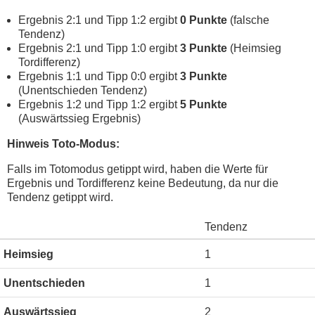
Ergebnis 2:1 und Tipp 1:2 ergibt
0 Punkte
(falsche
Tendenz)
Ergebnis 2:1 und Tipp 1:0 ergibt
3 Punkte
(Heimsieg
Tordifferenz)
Ergebnis 1:1 und Tipp 0:0 ergibt
3 Punkte
(Unentschieden Tendenz)
Ergebnis 1:2 und Tipp 1:2 ergibt
5 Punkte
(Auswärtssieg Ergebnis)
Hinweis Toto-Modus:
Falls im Totomodus getippt wird, haben die Werte für
Ergebnis und Tordifferenz keine Bedeutung, da nur die
Tendenz getippt wird.
Tendenz
Heimsieg
1
Unentschieden
1
Auswärtssieg
2