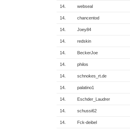
14.
webseal
14.
chancentod
14.
Joey84
14.
redskin
14.
BeckerJoe
14.
philos
14.
schnokes_rt.de
14.
palatino1
14.
Eschder_Laudrer
14.
schussi62
14.
Fck-deibel