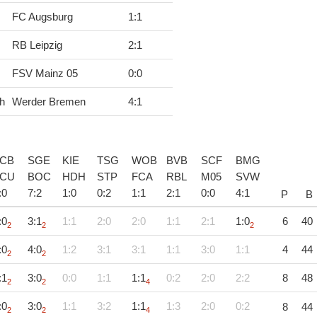
FC Augsburg
1
:
1
RB Leipzig
2
:
1
FSV Mainz 05
0
:
0
h
Werder Bremen
4
:
1
CB
SGE
KIE
TSG
WOB
BVB
SCF
BMG
CU
BOC
HDH
STP
FCA
RBL
M05
SVW
:
0
7
:
2
1
:
0
0
:
2
1
:
1
2
:
1
0
:
0
4
:
1
P
B
:0
3:1
1:1
2:0
2:0
1:1
2:1
1:0
6
40
2
2
2
:0
4:0
1:2
3:1
3:1
1:1
3:0
1:1
4
44
2
2
:1
3:0
0:0
1:1
1:1
0:2
2:0
2:2
8
48
2
2
4
:0
3:0
1:1
3:2
1:1
1:3
2:0
0:2
8
44
2
2
4