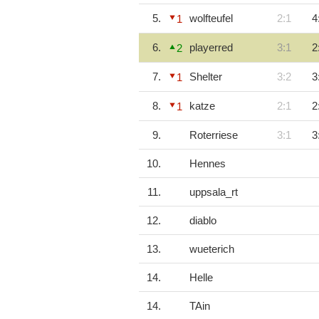
5.
wolfteufel
2:1
4
1
6.
playerred
3:1
2
2
7.
Shelter
3:2
3
1
8.
katze
2:1
2
1
9.
Roterriese
3:1
3
10.
Hennes
11.
uppsala_rt
12.
diablo
13.
wueterich
14.
Helle
14.
TAin