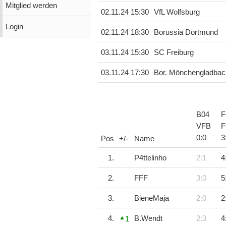
Mitglied werden
02.11.24 15:30
VfL Wolfsburg
Login
02.11.24 18:30
Borussia Dortmund
03.11.24 15:30
SC Freiburg
03.11.24 17:30
Bor. Mönchengladbac
B04
F
VFB
F
0
:
0
3
Pos
+/-
Name
1.
P4ttelinho
2:1
4
2.
FFF
3:0
5
3.
BieneMaja
2:0
2
4.
B.Wendt
2:3
4
1