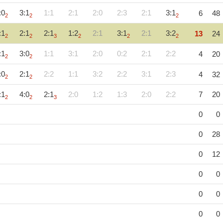
:0
3:1
1:1
2:1
2:0
2:3
2:1
3:1
6
48
2
2
2
:1
2:1
2:1
1:2
2:1
3:1
2:1
3:2
13
24
2
2
3
2
2
2
:1
3:0
1:1
3:1
2:0
0:2
2:1
2:2
4
20
2
2
:0
2:1
2:2
1:1
3:2
2:2
3:1
2:3
4
32
2
2
:1
4:0
2:1
2:0
1:2
1:3
2:0
2:2
7
20
2
2
3
0
0
0
28
0
12
0
0
0
0
0
0