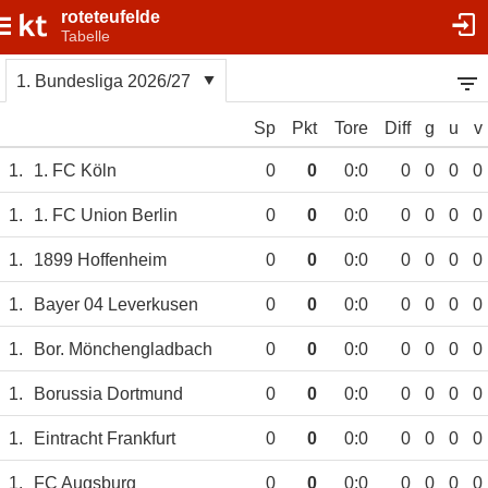
roteteufelde
Tabelle
1. Bundesliga 2026/27
Sp
Pkt
Tore
Diff
g
u
v
1.
1. FC Köln
0
0
0:0
0
0
0
0
1.
1. FC Union Berlin
0
0
0:0
0
0
0
0
1.
1899 Hoffenheim
0
0
0:0
0
0
0
0
1.
Bayer 04 Leverkusen
0
0
0:0
0
0
0
0
1.
Bor. Mönchengladbach
0
0
0:0
0
0
0
0
1.
Borussia Dortmund
0
0
0:0
0
0
0
0
1.
Eintracht Frankfurt
0
0
0:0
0
0
0
0
1.
FC Augsburg
0
0
0:0
0
0
0
0