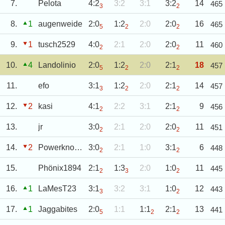
7.
Pelota
4:2
3:2
3:1
3:2
14
465
3
2
8.
1
augenweide
2:0
1:2
2:0
2:0
16
465
5
2
2
9.
1
tusch2529
4:0
2:1
2:0
2:0
11
460
2
2
10.
4
Landolinio
2:0
1:2
2:0
2:1
18
457
5
2
2
11.
efo
3:1
1:2
2:0
2:1
14
457
3
2
2
12.
2
kasi
4:1
2:2
3:1
2:1
9
456
2
2
13.
jr
3:0
2:1
2:0
2:0
11
451
2
2
14.
2
Powerknoedel
3:0
2:1
1:0
3:1
6
448
2
2
15.
Phönix1894
2:1
1:3
2:0
1:0
11
445
2
3
2
16.
1
LaMesT23
3:1
3:2
3:1
1:0
12
443
3
2
17.
1
Jaggabites
2:0
1:1
1:1
2:1
13
441
5
2
2