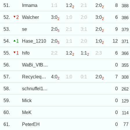
51.
Irmama
1:1
1:2
2:1
2:0
8
388
2
2
52.
2
Walcher
3:0
1:0
2:0
3:0
6
386
2
2
53.
se
2:0
2:1
3:1
2:0
9
379
5
2
54.
1
Hase_1210
2:0
1:1
2:0
1:0
12
371
5
2
55.
1
hifo
2:2
1:2
1:1
2:3
6
366
2
2
56.
WaBi_VfB_rulez
0
355
57.
Recyclequeen
4:0
1:0
0:1
2:0
7
308
2
2
58.
schnuffel1172
0
262
59.
Mick
0
129
60.
MeK
0
114
61.
PeterEH
0
77