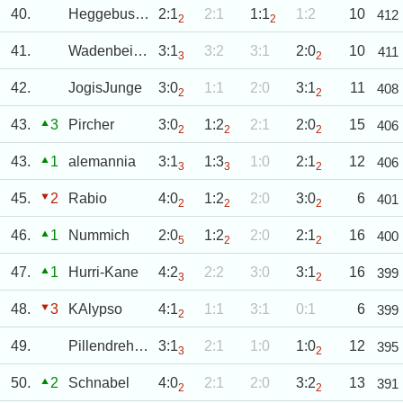
40.
Heggebusch
2:1
2:1
1:1
1:2
10
412
2
2
41.
Wadenbeißer
3:1
3:2
3:1
2:0
10
411
3
2
42.
JogisJunge
3:0
1:1
2:0
3:1
11
408
2
2
43.
3
Pircher
3:0
1:2
2:1
2:0
15
406
2
2
2
43.
1
alemannia
3:1
1:3
1:0
2:1
12
406
3
3
2
45.
2
Rabio
4:0
1:2
2:0
3:0
6
401
2
2
2
46.
1
Nummich
2:0
1:2
2:0
2:1
16
400
5
2
2
47.
1
Hurri-Kane
4:2
2:2
3:0
3:1
16
399
3
2
48.
3
KAlypso
4:1
1:1
3:1
0:1
6
399
2
49.
Pillendreher04
3:1
2:1
1:0
1:0
12
395
3
2
50.
2
Schnabel
4:0
2:1
2:0
3:2
13
391
2
2