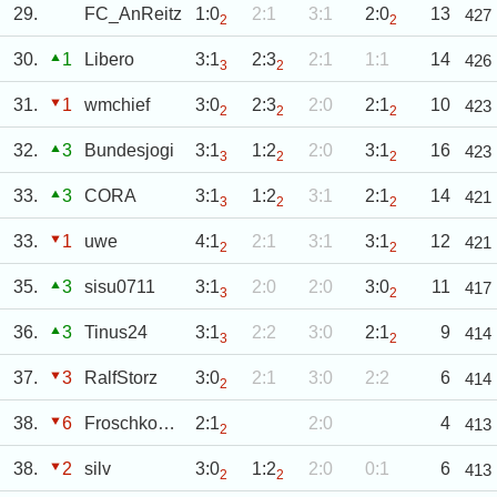
29.
FC_AnReitz
1:0
2:1
3:1
2:0
13
427
2
2
30.
1
Libero
3:1
2:3
2:1
1:1
14
426
3
2
31.
1
wmchief
3:0
2:3
2:0
2:1
10
423
2
2
2
32.
3
Bundesjogi
3:1
1:2
2:0
3:1
16
423
3
2
2
33.
3
CORA
3:1
1:2
3:1
2:1
14
421
3
2
2
33.
1
uwe
4:1
2:1
3:1
3:1
12
421
2
2
35.
3
sisu0711
3:1
2:0
2:0
3:0
11
417
3
2
36.
3
Tinus24
3:1
2:2
3:0
2:1
9
414
3
2
37.
3
RalfStorz
3:0
2:1
3:0
2:2
6
414
2
38.
6
Froschkoenigin
2:1
2:0
4
413
2
38.
2
silv
3:0
1:2
2:0
0:1
6
413
2
2