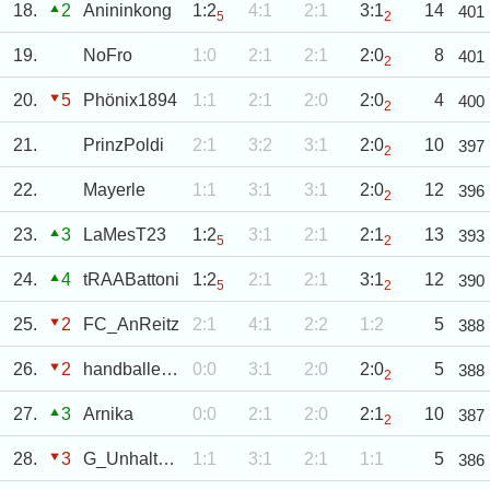
18.
2
Anininkong
1:2
4:1
2:1
3:1
14
401
5
2
19.
NoFro
1:0
2:1
2:1
2:0
8
401
2
20.
5
Phönix1894
1:1
2:1
2:0
2:0
4
400
2
21.
PrinzPoldi
2:1
3:2
3:1
2:0
10
397
2
22.
Mayerle
1:1
3:1
3:1
2:0
12
396
2
23.
3
LaMesT23
1:2
3:1
2:1
2:1
13
393
5
2
24.
4
tRAABattoni
1:2
2:1
2:1
3:1
12
390
5
2
25.
2
FC_AnReitz
2:1
4:1
2:2
1:2
5
388
26.
2
handballer12
0:0
3:1
2:0
2:0
5
388
2
27.
3
Arnika
0:0
2:1
2:0
2:1
10
387
2
28.
3
G_Unhaltbar
1:1
3:1
2:1
1:1
5
386