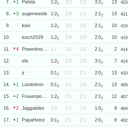
7.
1
Pelota
1:2
3:2
2:1
3:2
13
423
5
2
8.
3
augenweide
1:2
2:0
2:1
2:1
13
421
5
2
9.
kasi
1:2
3:1
3:1
2:1
10
419
5
2
10.
tusch2529
1:2
2:0
2:0
2:0
10
419
5
2
11.
4
Powerknoedel
1:1
3:1
2:0
2:1
2
414
2
12.
efo
1:2
2:0
2:0
3:1
7
414
5
2
13.
jr
0:1
2:1
2:1
2:0
13
410
3
2
14.
1
Landolinio
0:1
2:1
2:0
2:1
13
409
3
2
15.
2
Frauenpower
1:2
3:1
2:1
2:1
12
407
5
2
16.
2
Jaggabites
1:0
2:1
1:0
1:0
8
404
2
17.
1
PapaHeinz
0:1
2:1
2:1
2:0
8
402
3
2