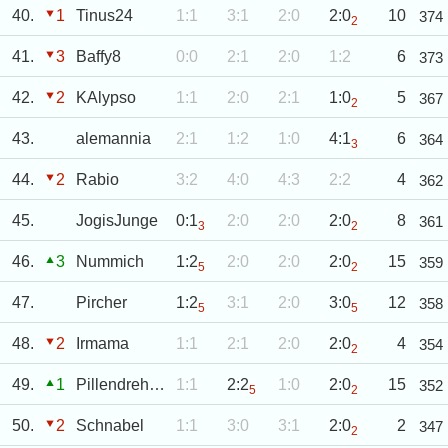
40.
1
Tinus24
1:1
3:1
2:0
2:0
10
374
2
41.
3
Baffy8
0:0
2:1
2:0
1:2
6
373
42.
2
KAlypso
1:1
2:0
2:1
1:0
5
367
2
43.
alemannia
2:1
1:2
1:0
4:1
6
364
3
44.
2
Rabio
3:2
4:0
4:3
2:2
4
362
45.
JogisJunge
0:1
2:0
2:0
2:0
8
361
3
2
46.
3
Nummich
1:2
2:0
2:0
2:0
15
359
5
2
47.
Pircher
1:2
3:1
2:0
3:0
12
358
5
5
48.
2
Irmama
1:1
2:1
2:0
2:0
4
354
2
49.
1
Pillendreher04
1:1
2:2
1:0
2:0
15
352
5
2
50.
2
Schnabel
1:1
3:0
3:1
2:0
2
347
2