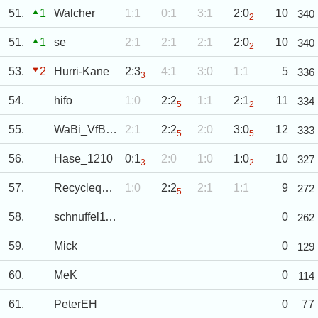
51.
1
Walcher
1:1
0:1
3:1
2:0
10
340
2
51.
1
se
2:1
2:1
2:1
2:0
10
340
2
53.
2
Hurri-Kane
2:3
4:1
3:0
1:1
5
336
3
54.
hifo
1:0
2:2
1:1
2:1
11
334
5
2
55.
WaBi_VfB_rulez
2:1
2:2
2:0
3:0
12
333
5
5
56.
Hase_1210
0:1
2:0
1:0
1:0
10
327
3
2
57.
Recyclequeen
1:0
2:2
2:1
1:1
9
272
5
58.
schnuffel1172
0
262
59.
Mick
0
129
60.
MeK
0
114
61.
PeterEH
0
77