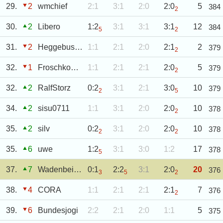
29.
2
wmchief
2:1
3:1
2:0
2:0
5
384
2
30.
2
Libero
1:2
3:1
3:1
3:1
12
384
5
2
31.
2
Heggebusch
1:1
2:1
2:0
2:1
2
379
2
32.
1
Froschkoenigin
1:1
2:1
2:1
2:0
5
379
2
32.
2
RalfStorz
0:2
3:1
2:1
3:0
10
379
2
5
34.
2
sisu0711
1:1
3:1
2:0
2:0
10
378
2
35.
2
silv
0:2
3:1
2:0
2:0
10
378
2
2
35.
6
uwe
1:2
3:1
3:0
1:2
17
378
5
37.
7
Wadenbeißer
0:1
2:2
3:1
2:0
20
376
3
5
2
38.
4
CORA
1:1
2:1
2:1
2:1
7
376
2
39.
6
Bundesjogi
2:2
2:1
2:0
1:1
5
375