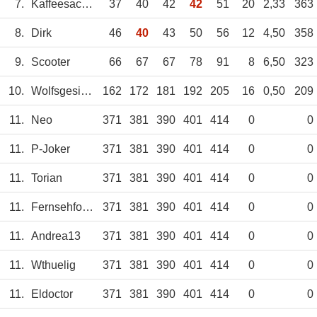
7.
Kaffeesachse
37
40
42
42
51
20
2,33
363
8.
Dirk
46
40
43
50
56
12
4,50
358
9.
Scooter
66
67
67
78
91
8
6,50
323
10.
Wolfsgesicht
162
172
181
192
205
16
0,50
209
11.
Neo
371
381
390
401
414
0
0
11.
P-Joker
371
381
390
401
414
0
0
11.
Torian
371
381
390
401
414
0
0
11.
Fernsehfohlen
371
381
390
401
414
0
0
11.
Andrea13
371
381
390
401
414
0
0
11.
Wthuelig
371
381
390
401
414
0
0
11.
Eldoctor
371
381
390
401
414
0
0