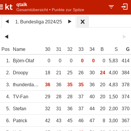
qtalk
Gesamtübersicht • Punkte zur Spitze
1. Bundesliga 2024/25
Pos
Name
30
31
32
33
34
B
S
G
1.
Björn-Olaf
0
0
0
0
0
0
5,83
414
2.
Droopy
18
21
25
26
30
24
4,00
384
3.
thunderdance49
36
36
35
35
36
20
4,83
378
4.
TV-Fan
29
28
28
37
40
20
1,50
374
5.
Stefan
32
31
36
37
44
20
2,00
370
6.
Patrick
42
43
45
46
47
8
3,00
367