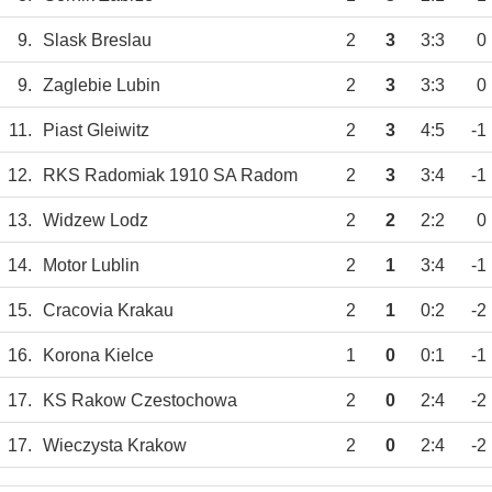
9.
Slask Breslau
2
3
3:3
0
9.
Zaglebie Lubin
2
3
3:3
0
11.
Piast Gleiwitz
2
3
4:5
-1
12.
RKS Radomiak 1910 SA Radom
2
3
3:4
-1
13.
Widzew Lodz
2
2
2:2
0
14.
Motor Lublin
2
1
3:4
-1
15.
Cracovia Krakau
2
1
0:2
-2
16.
Korona Kielce
1
0
0:1
-1
17.
KS Rakow Czestochowa
2
0
2:4
-2
17.
Wieczysta Krakow
2
0
2:4
-2