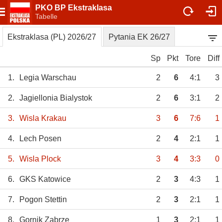
PKO BP Ekstraklasa
Tabelle
Ekstraklasa (PL) 2026/27
Pytania EK 26/27
Sp
Pkt
Tore
Diff
1.
Legia Warschau
2
6
4:1
3
2.
Jagiellonia Bialystok
2
6
3:1
2
3.
Wisla Krakau
3
6
7:6
1
4.
Lech Posen
2
4
2:1
1
5.
Wisla Plock
3
4
3:3
0
6.
GKS Katowice
2
3
4:3
1
7.
Pogon Stettin
2
3
2:1
1
8.
Gornik Zabrze
1
3
2:1
1