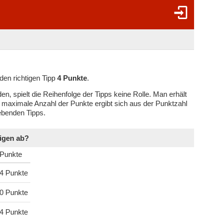
eden richtigen Tipp
4 Punkte
.
 spielt die Reihenfolge der Tipps keine Rolle. Man erhält
ie maximale Anzahl der Punkte ergibt sich aus der Punktzahl
gebenden Tipps.
eigen ab?
Punkte
4 Punkte
0 Punkte
4 Punkte