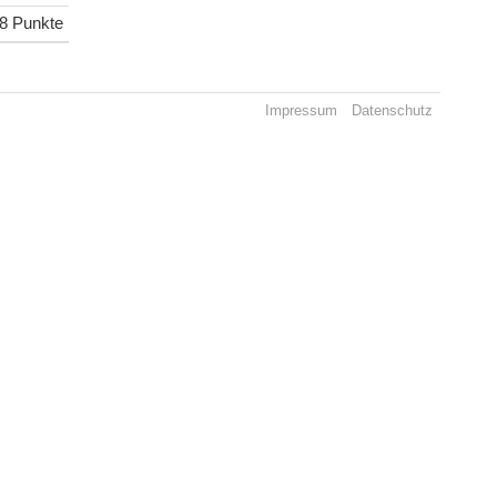
8 Punkte
Impressum
Datenschutz