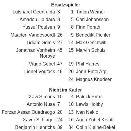
Ersatzspieler
Lutsharel Geertruida
3
1
Timon Weiner
Amadou Haidara
8
5
Carl Johansson
Yussuf Poulsen
9
8
Finn Porath
Maarten Vandevoordt
26
9
Benedikt Pichler
Tidiam Gomis
27
14
Max Geschwill
Jonathan Vonheim
45
15
Marvin Schulz
Norbye
Viggo Gebel
47
19
Phil Harres
Lionel Voufack
48
20
Jann-Fiete Arp
24
Magnus Knudsen
Nicht im Kader
Xavi Simons
10
4
Patrick Erras
Antonio Nusa
7
10
Lewis Holtby
Forzan Assan Ouedraogo
20
13
Ivan Nekic
Xaver Schlager
24
16
Andu Yobel Kelati
Benjamin Henrichs
39
34
Colin Kleine-Bekel