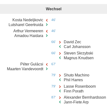
Wechsel
Kosta Nedeljkovic
46'
Lutsharel Geertruida
Arthur Vermeeren
46'
Amadou Haidara
66'
David Zec
Carl Johansson
66'
Steven Skrzybski
Magnus Knudsen
Péter Gulácsi
67'
Maarten Vandevoordt
79'
Shuto Machino
Phil Harres
79'
Lasse Rosenboom
Finn Porath
87'
Alexander Bernhardsson
Jann-Fiete Arp