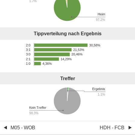
1.7%
Heim
97.2%
Tippverteilung nach Ergebnis
30,58%
2:0
21,53%
3:1
20,46%
3:0
2:1
14,29%
1:0
4,36%
Treffer
Ergebnis
1.1%
Kein Treffer
98.3%
M05 - WOB
HDH - FCB