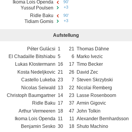
Ikoma Lois Openda
90'
+3
Yussuf Poulsen
Ridle Baku
90'
+3
Tidiam Gomis
Aufstellung
Péter Gulácsi
1
21
Thomas Dähne
El Chadaille Bitshiabu
5
6
Marko Ivezic
Lukas Klostermann
16
17
Timo Becker
Kosta Nedeljkovic
21
26
David Zec
Castello Lukeba
23
7
Steven Skrzybski
Nicolas Seiwald
13
22
Nicolai Remberg
Christoph Baumgartner
14
23
Lasse Rosenboom
Ridle Baku
17
37
Armin Gigovic
Arthur Vermeeren
18
47
John Tolkin
Ikoma Lois Openda
11
11
Alexander Bernhardsson
Benjamin Sesko
30
18
Shuto Machino