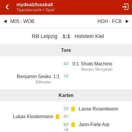
mydealzfussball
Tippübersicht • Spiel
M05 - WOB
HDH - FCB
RB Leipzig
1
:
1
Holstein Kiel
Tore
44'
0
:
1
Shuto Machino
Steven Skrzybski
Benjamin Sesko
1
:
1
74'
Elfmeter
Karten
29'
Lasse Rosenboom
Lukas Klostermann
41'
90'
Jann-Fiete Arp
+8