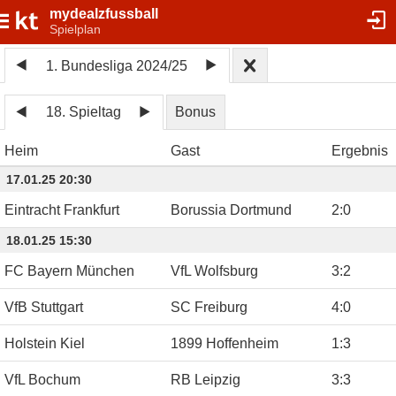
mydealzfussball
Spielplan
1. Bundesliga 2024/25
18. Spieltag
Bonus
Heim
Gast
Ergebnis
17.01.25 20:30
Eintracht Frankfurt
Borussia Dortmund
2
:
0
18.01.25 15:30
FC Bayern München
VfL Wolfsburg
3
:
2
VfB Stuttgart
SC Freiburg
4
:
0
Holstein Kiel
1899 Hoffenheim
1
:
3
VfL Bochum
RB Leipzig
3
:
3