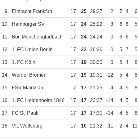
9.
Eintracht Frankfurt
17
25
29:27
2
7
4
6
10.
Hamburger SV
17
24
25:22
3
6
6
5
11.
Bor. Mönchengladbach
17
24
24:24
0
6
6
5
12.
1. FC Union Berlin
17
22
26:26
0
5
7
5
13.
1. FC Köln
17
19
30:30
0
5
4
8
14.
Werder Bremen
17
19
19:31
-12
5
4
8
15.
FSV Mainz 05
17
17
21:25
-4
4
5
8
16.
1. FC Heidenheim 1846
17
17
23:37
-14
4
5
8
17.
FC St. Pauli
17
17
17:31
-14
4
5
8
18.
VfL Wolfsburg
17
10
21:32
-11
2
4
11