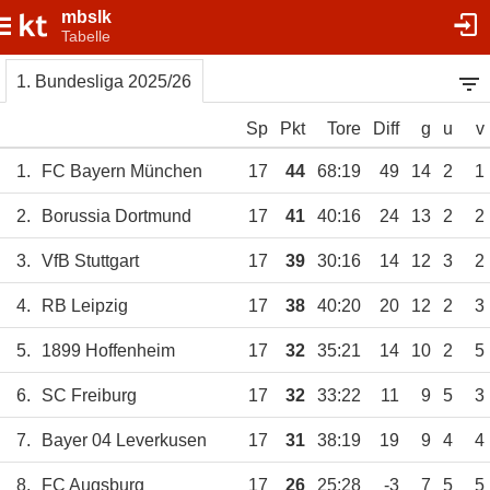
mbslk
Tabelle
1. Bundesliga 2025/26
Sp
Pkt
Tore
Diff
g
u
v
1.
FC Bayern München
17
44
68:19
49
14
2
1
2.
Borussia Dortmund
17
41
40:16
24
13
2
2
3.
VfB Stuttgart
17
39
30:16
14
12
3
2
4.
RB Leipzig
17
38
40:20
20
12
2
3
5.
1899 Hoffenheim
17
32
35:21
14
10
2
5
6.
SC Freiburg
17
32
33:22
11
9
5
3
7.
Bayer 04 Leverkusen
17
31
38:19
19
9
4
4
8.
FC Augsburg
17
26
25:28
-3
7
5
5