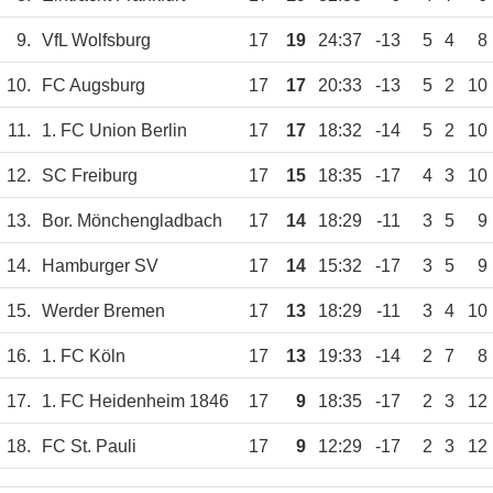
9.
VfL Wolfsburg
17
19
24:37
-13
5
4
8
10.
FC Augsburg
17
17
20:33
-13
5
2
10
11.
1. FC Union Berlin
17
17
18:32
-14
5
2
10
12.
SC Freiburg
17
15
18:35
-17
4
3
10
13.
Bor. Mönchengladbach
17
14
18:29
-11
3
5
9
14.
Hamburger SV
17
14
15:32
-17
3
5
9
15.
Werder Bremen
17
13
18:29
-11
3
4
10
16.
1. FC Köln
17
13
19:33
-14
2
7
8
17.
1. FC Heidenheim 1846
17
9
18:35
-17
2
3
12
18.
FC St. Pauli
17
9
12:29
-17
2
3
12