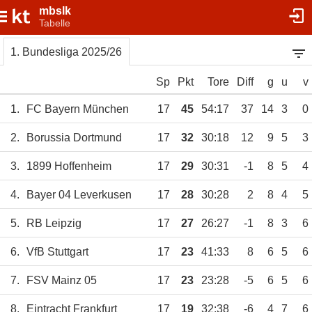
mbslk
Tabelle
1. Bundesliga 2025/26
Sp
Pkt
Tore
Diff
g
u
v
1.
FC Bayern München
17
45
54:17
37
14
3
0
2.
Borussia Dortmund
17
32
30:18
12
9
5
3
3.
1899 Hoffenheim
17
29
30:31
-1
8
5
4
4.
Bayer 04 Leverkusen
17
28
30:28
2
8
4
5
5.
RB Leipzig
17
27
26:27
-1
8
3
6
6.
VfB Stuttgart
17
23
41:33
8
6
5
6
7.
FSV Mainz 05
17
23
23:28
-5
6
5
6
8.
Eintracht Frankfurt
17
19
32:38
-6
4
7
6