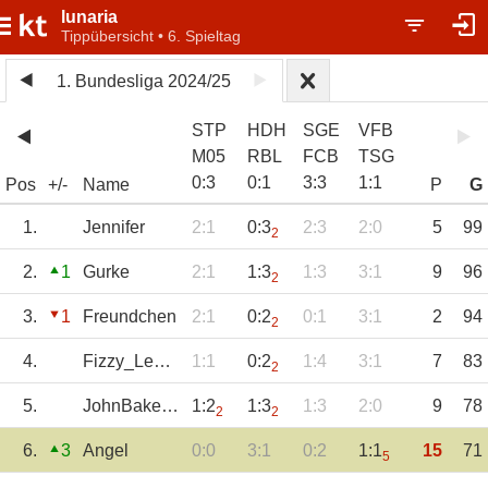
lunaria
Tippübersicht • 6. Spieltag
1. Bundesliga 2024/25
STP
HDH
SGE
VFB
M05
RBL
FCB
TSG
0
:
3
0
:
1
3
:
3
1
:
1
Pos
+/-
Name
P
G
1.
Jennifer
2:1
0:3
2:3
2:0
5
99
2
2.
1
Gurke
2:1
1:3
1:3
3:1
9
96
2
3.
1
Freundchen
2:1
0:2
0:1
3:1
2
94
2
4.
Fizzy_Lemon
1:1
0:2
1:4
3:1
7
83
2
5.
JohnBakerSander
1:2
1:3
1:3
2:0
9
78
2
2
6.
3
Angel
0:0
3:1
0:2
1:1
15
71
5