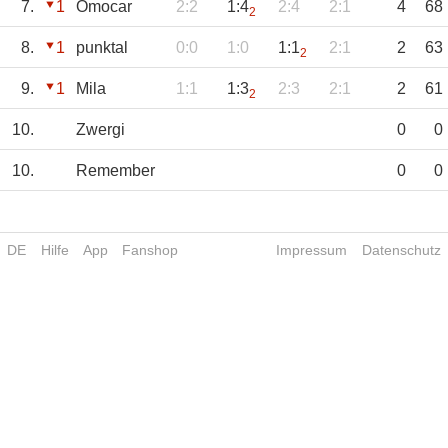
7.
1
Omocar
2:2
1:4
2:4
2:1
4
68
2
8.
1
punktal
0:0
1:0
1:1
2:1
2
63
2
9.
1
Mila
1:1
1:3
2:3
2:1
2
61
2
10.
Zwergi
0
0
10.
Remember
0
0
DE
Hilfe
App
Fanshop
Impressum
Datenschutz