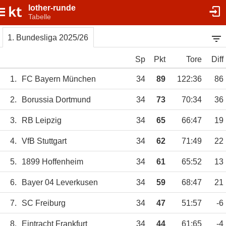
lother-runde
Tabelle
1. Bundesliga 2025/26
Sp
Pkt
Tore
Diff
1.
FC Bayern München
34
89
122:36
86
2.
Borussia Dortmund
34
73
70:34
36
3.
RB Leipzig
34
65
66:47
19
4.
VfB Stuttgart
34
62
71:49
22
5.
1899 Hoffenheim
34
61
65:52
13
6.
Bayer 04 Leverkusen
34
59
68:47
21
7.
SC Freiburg
34
47
51:57
-6
8.
Eintracht Frankfurt
34
44
61:65
-4