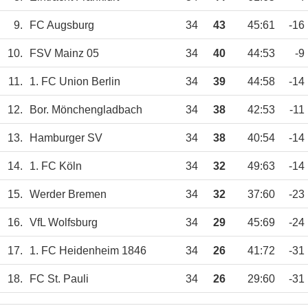
9.
FC Augsburg
34
43
45:61
-16
10.
FSV Mainz 05
34
40
44:53
-9
11.
1. FC Union Berlin
34
39
44:58
-14
12.
Bor. Mönchengladbach
34
38
42:53
-11
13.
Hamburger SV
34
38
40:54
-14
14.
1. FC Köln
34
32
49:63
-14
15.
Werder Bremen
34
32
37:60
-23
16.
VfL Wolfsburg
34
29
45:69
-24
17.
1. FC Heidenheim 1846
34
26
41:72
-31
18.
FC St. Pauli
34
26
29:60
-31