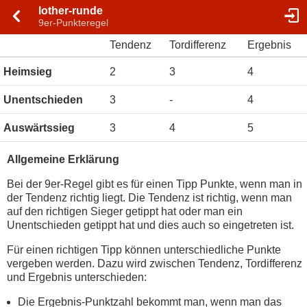
lother-runde
9er-Punkteregel
Tendenz
Tordifferenz
Ergebnis
Heimsieg
2
3
4
Unentschieden
3
-
4
Auswärtssieg
3
4
5
Allgemeine Erklärung
Bei der 9er-Regel gibt es für einen Tipp Punkte, wenn man in
der Tendenz richtig liegt. Die Tendenz ist richtig, wenn man
auf den richtigen Sieger getippt hat oder man ein
Unentschieden getippt hat und dies auch so eingetreten ist.
Für einen richtigen Tipp können unterschiedliche Punkte
vergeben werden. Dazu wird zwischen Tendenz, Tordifferenz
und Ergebnis unterschieden:
Die Ergebnis-Punktzahl bekommt man, wenn man das