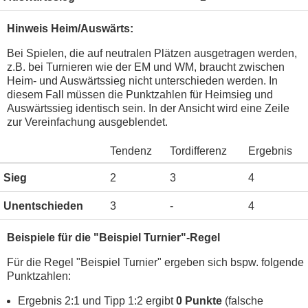
Hinweis Heim/Auswärts:
Bei Spielen, die auf neutralen Plätzen ausgetragen werden,
z.B. bei Turnieren wie der EM und WM, braucht zwischen
Heim- und Auswärtssieg nicht unterschieden werden. In
diesem Fall müssen die Punktzahlen für Heimsieg und
Auswärtssieg identisch sein. In der Ansicht wird eine Zeile
zur Vereinfachung ausgeblendet.
Tendenz
Tordifferenz
Ergebnis
Sieg
2
3
4
Unentschieden
3
-
4
Beispiele für die "Beispiel Turnier"-Regel
Für die Regel "Beispiel Turnier" ergeben sich bspw. folgende
Punktzahlen:
Ergebnis 2:1 und Tipp 1:2 ergibt
0 Punkte
(falsche