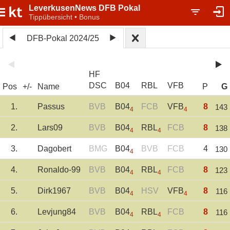
LeverkusenNews DFB Pokal
Tippübersicht • Bonus
DFB-Pokal 2024/25
HF
DSC
B04
RBL
VFB
Pos
+/-
Name
P
G
1.
Passus
BVB
B04
FCB
VFB
8
143
4
4
2.
Lars09
BVB
B04
RBL
FCB
8
138
4
4
3.
Dagobert
BMG
B04
BVB
FCB
4
130
4
4.
Ronaldo-99
BVB
B04
RBL
FCB
8
123
4
4
5.
Dirk1967
BVB
B04
HSV
VFB
8
116
4
4
6.
Levjung84
BVB
B04
RBL
FCB
8
116
4
4