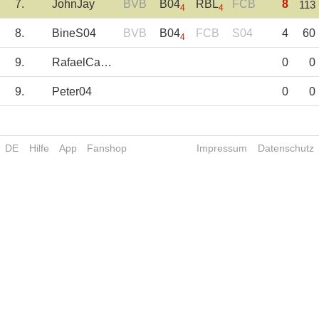
7.
JohnJay
BVB
B04
RBL
FCB
8
113
4
4
8.
BineS04
BVB
B04
FCB
S04
4
60
4
9.
RafaelCastello
0
0
9.
Peter04
0
0
DE
Hilfe
App
Fanshop
Impressum
Datenschutz