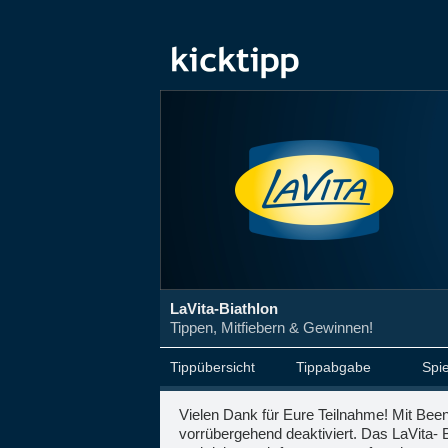
LaVita-Biathlon
Tippen, Mitfiebern & Gewinnen!
Tippübersicht
Tippabgabe
Spie
Vielen Dank für Eure Teilnahme! Mit Bee
vorrübergehend deaktiviert. Das LaVita- B