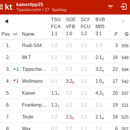
kaisertipp25
Tippübersicht • 27. Spieltag
TSG
SGE
SCF
BVB
FCA
VFB
FCU
M05
1
:
1
1
:
0
1
:
2
3
:
1
Pos
+/-
Name
P
G
1.
Rudi-S04
1:2
2:2
2:1
1:3
3
556
2.
Mr.T
1:2
2:2
2:1
2:1
16
548
4
3.
1
Tippschwester
2:1
2:2
2:1
3:2
22
544
4
4.
1
Wollmann
0:1
3:2
2:1
1:0
17
542
5
4
5.
Kaiser
1:1
2:2
1:1
4:2
20
537
7
5
6.
Frankenpower
1:1
2:2
3:1
2:2
19
531
7
7.
Teuto
1:2
2:1
1:1
2:1
16
525
5
4
8.
Max
0:2
2:2
2:1
1:2
6
507