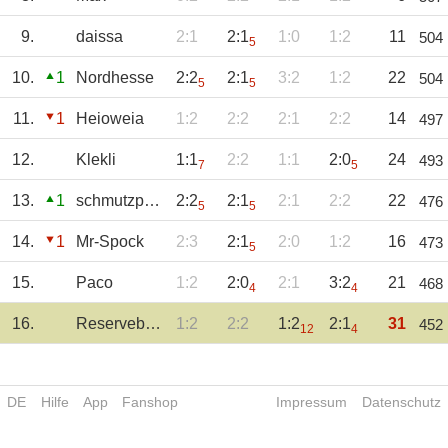
9.
daissa
2:1
2:1
1:0
1:2
11
504
5
10.
1
Nordhesse
2:2
2:1
3:2
1:2
22
504
5
5
11.
1
Heioweia
1:2
2:2
2:1
2:2
14
497
12.
Klekli
1:1
2:2
1:1
2:0
24
493
7
5
13.
1
schmutzpuckel
2:2
2:1
2:1
2:2
22
476
5
5
14.
1
Mr-Spock
2:3
2:1
2:0
1:2
16
473
5
15.
Paco
1:2
2:0
2:1
3:2
21
468
4
4
16.
Reservebänkler
1:2
2:2
1:2
2:1
31
452
12
4
DE
Hilfe
App
Fanshop
Impressum
Datenschutz