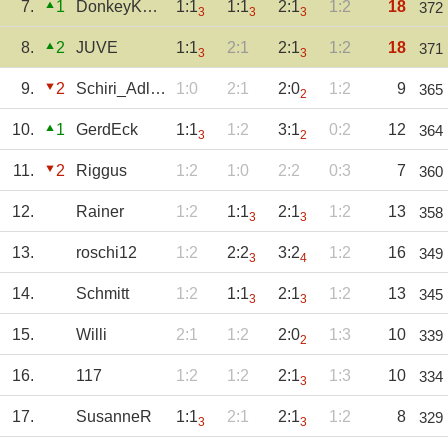
7.
1
DonkeyKong
1:1
1:1
2:1
1:2
18
372
3
3
3
8.
2
JUVE
1:1
2:1
2:1
1:2
18
371
3
3
9.
2
Schiri_Adler_1
1:0
2:1
2:0
1:2
9
365
2
10.
1
GerdEck
1:1
1:2
3:1
0:2
12
364
3
2
11.
2
Riggus
1:2
1:0
2:2
0:3
7
360
12.
Rainer
1:2
1:1
2:1
1:2
13
358
3
3
13.
roschi12
1:2
2:2
3:2
1:2
16
349
3
4
14.
Schmitt
1:2
1:1
2:1
1:2
13
345
3
3
15.
Willi
2:1
1:2
2:0
1:3
10
339
2
16.
117
1:2
1:2
2:1
1:3
10
334
3
17.
SusanneR
1:1
2:1
2:1
1:2
8
329
3
3