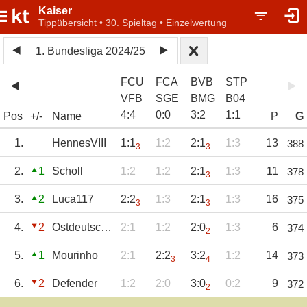
Kaiser
Tippübersicht • 30. Spieltag • Einzelwertung
1. Bundesliga 2024/25
FCU
FCA
BVB
STP
VFB
SGE
BMG
B04
4
:
4
0
:
0
3
:
2
1
:
1
Pos
+/-
Name
P
G
1.
HennesVIII
1:1
1:2
2:1
1:3
13
388
3
3
2.
1
Scholl
1:2
1:2
2:1
1:3
11
378
3
3.
2
Luca117
2:2
1:3
2:1
1:3
16
375
3
3
4.
2
Ostdeutschland
2:1
1:2
2:0
1:3
6
374
2
5.
1
Mourinho
2:1
2:2
3:2
1:2
14
373
3
4
6.
2
Defender
1:2
2:0
3:0
0:2
9
372
2